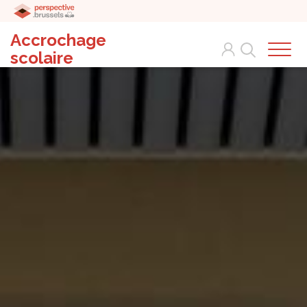
Accrochage
Search
scolaire