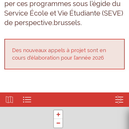
per ces pro­grammes sous l’égide du
Ser­vice École et Vie Étu­diante (SEVE)
de pers­pec­tive.brus­sels.
Des nou­veaux appels à pro­jet sont en
cours d'éla­bo­ra­tion pour l’an­née 2026
+
−