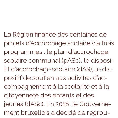
La Région finance des cen­taines de
pro­jets d’Ac­cro­chage sco­laire via trois
pro­grammes : le plan d'ac­cro­chage
sco­laire com­mu­nal (pASc), le dis­po­si­
tif d’ac­cro­chage sco­laire (dAS), le dis­
po­si­tif de sou­tien aux acti­vi­tés d’ac­
com­pa­gne­ment à la sco­la­rité et à la
citoyen­neté des enfants et des
jeunes (dASc). En 2018, le Gou­ver­ne­
ment bruxel­lois a décidé de regrou­