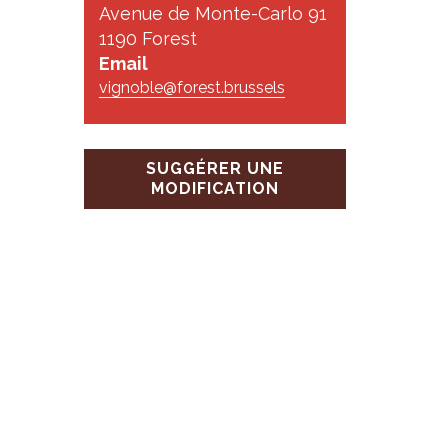
s
Avenue de Monte-Carlo 91
1190 Forest
Email
vignoble@forest.brussels
SUGGÉRER UNE
MODIFICATION