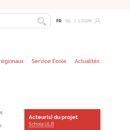
FR
NL
LOGIN
 régionaux
Service École
Actualités
es
Acteur(s) du projet
Schola ULB
n