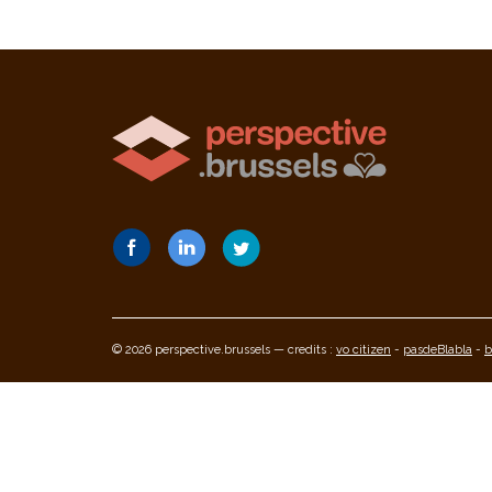
© 2026 perspective.brussels — credits :
vo citizen
-
pasdeBlabla
-
b