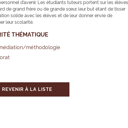
personnel d’avenir. Les étudiants tuteurs portent sur les élève
rd de grand frère ou de grande sœur, leur but étant de tisser
ation solide avec les élèves et de leur donner envie de
er leur scolarité.
RITÉ THÉ­MA­TIQUE
é­dia­tion/métho­do­lo­gie
o­rat
REVENIR À LA LISTE