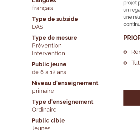
Langues
projet 
français
un rega
une rel
Type de subside
continu
DAS
PRIO­
Type de mesure
Prévention
Rem
Intervention
Tut
Public jeune
de 6 à 12 ans
Niveau d'enseignement
primaire
Type d'enseignement
Ordinaire
Public cible
Jeunes