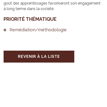
goût des apprentissages favoriseront son engagement
à long terme dans la société.
PRIO­RITÉ THÉ­MA­TIQUE
Remé­dia­tion/métho­do­lo­gie
REVENIR À LA LISTE