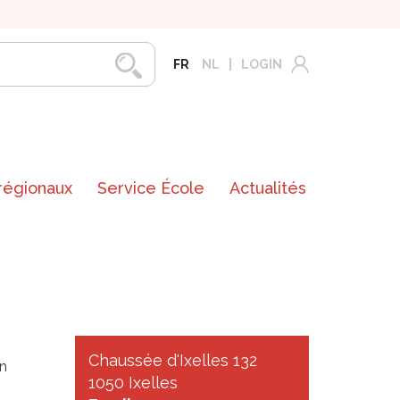
FR
NL
LOGIN
 régionaux
Service École
Actualités
Chaussée d'Ixelles 132
un
1050 Ixelles