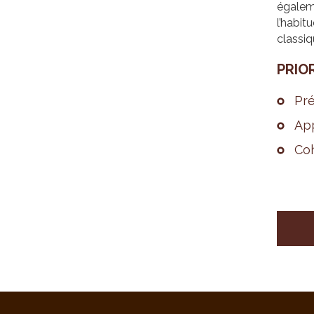
égaleme
l’habit
classiq
PRIO­
Pré
App
Coh