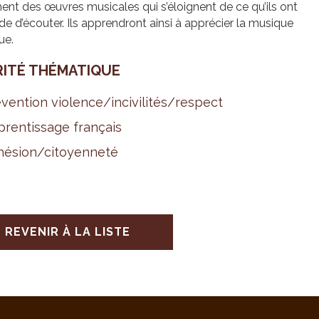
nt des œuvres musicales qui s’éloignent de ce qu’ils ont
ude d’écouter. Ils apprendront ainsi à apprécier la musique
ue.
RITÉ THÉ­MA­TIQUE
­ven­tion vio­lence/inci­vi­li­tés/res­pect
ren­tis­sage fran­çais
é­sion/citoyen­neté
REVENIR À LA LISTE