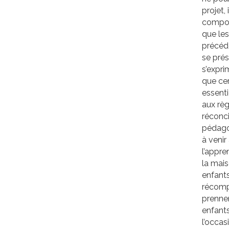
projet,
compos
que le
précéde
se prés
s’expri
que cer
essenti
aux règ
réconci
pédagog
à venir
l’appre
la mais
enfants
récomp
prennen
enfants
l’occas