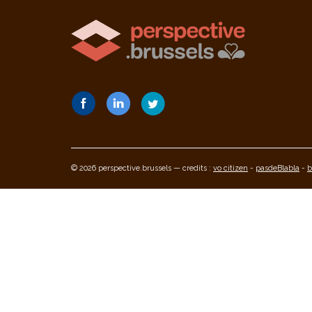
© 2026 perspective.brussels — credits :
vo citizen
-
pasdeBlabla
-
b