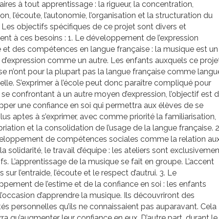
ires à tout apprentissage : la rigueur, la concentration,
ion, l’écoute, l’autonomie, l’organisation et la structuration du
… Les objectifs spécifiques de ce projet sont divers et
nt à ces besoins : 1. Le développement de l’expression
 et des compétences en langue française : la musique est un
d’expression comme un autre. Les enfants auxquels ce proje
se n’ont pour la plupart pas la langue française comme langu
lle. S’exprimer à l’école peut donc paraître compliqué pour
 se confrontant à un autre moyen d’expression, l’objectif est 
per une confiance en soi qui permettra aux élèves de se
plus aptes à s’exprimer, avec comme priorité la familiarisation,
priation et la consolidation de l’usage de la langue française. 2
eloppement de compétences sociales comme la relation au
la solidarité, le travail d’équipe : les ateliers sont exclusivemen
ifs. L’apprentissage de la musique se fait en groupe. L’accent
 sur l’entraide, l’écoute et le respect d’autrui. 3. Le
pement de l’estime et de la confiance en soi : les enfants
l’occasion d’apprendre la musique. Ils découvriront des
és personnelles qu’ils ne connaissaient pas auparavant. Cela
ra qu’augmenter leur confiance en eux. D’autre part, durant le