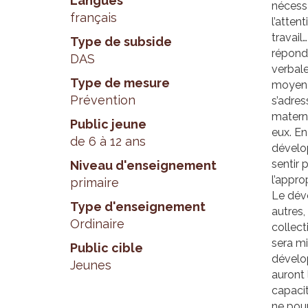
Langues
nécessa
français
l’attent
travail
Type de subside
réponde
DAS
verbale
Type de mesure
moyen 
Prévention
s’adres
materne
Public jeune
eux. En
de 6 à 12 ans
dévelop
sentir 
Niveau d'enseignement
l’appro
primaire
Le dév
Type d'enseignement
autres, 
Ordinaire
collect
sera mis
Public cible
dévelop
Jeunes
auront 
capacit
ne pour