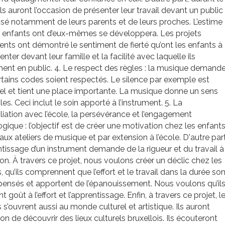
 ils auront l’occasion de présenter leur travail devant un public
é notamment de leurs parents et de leurs proches. L’estime
s enfants ont d’eux-mêmes se développera. Les projets
nts ont démontré le sentiment de fierté qu’ont les enfants à
enter devant leur famille et la facilité avec laquelle ils
ment en public. 4. Le respect des règles : la musique demand
tains codes soient respectés. Le silence par exemple est
el et tient une place importante. La musique donne un sens
les. Ceci inclut le soin apporté à l’instrument. 5. La
liation avec l’école, la persévérance et l’engagement
ique : l’objectif est de créer une motivation chez les enfant
 aux ateliers de musique et par extension à l’école. D'autre part
ntissage d’un instrument demande de la rigueur et du travail à
on. À travers ce projet, nous voulons créer un déclic chez les
, qu’ils comprennent que l’effort et le travail dans la durée son
ensés et apportent de l’épanouissement. Nous voulons qu’il
t goût à l’effort et l’apprentissage. Enfin, à travers ce projet, l
 s’ouvrent aussi au monde culturel et artistique. Ils auront
ion de découvrir des lieux culturels bruxellois. Ils écouteront