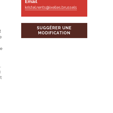
Email
kristel.rents@ixelles.brussels
SUGGÉRER UNE
t
MODIFICATION
e
de
.
x
t