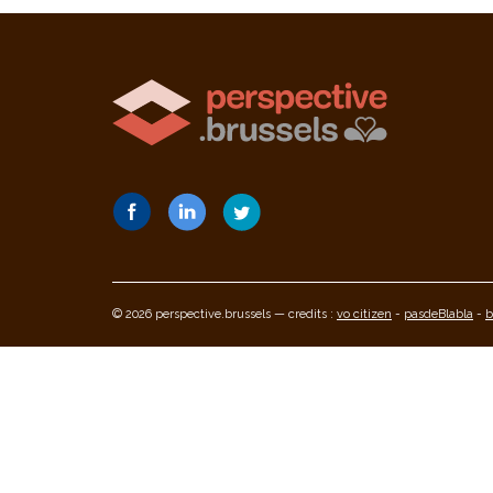
© 2026 perspective.brussels — credits :
vo citizen
-
pasdeBlabla
-
b