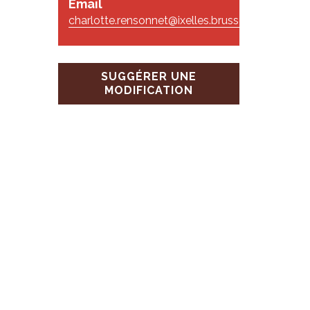
Email
charlotte.rensonnet@ixelles.brussels.be
s
SUGGÉRER UNE
MODIFICATION