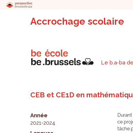
Accrochage scolaire
Le b.a-ba de
CEB et CE1D en mathématiq
Année
Durant 
ce proj
2021-2024
tâche p