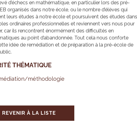
evé d’échecs en mathématique, en particulier lors des pré-
EB organisés dans notre école, ou le nombre d’élèves qui
nt leurs études à notre école et poursuivent des études dan
les ordinaires professionnelles et reviennent vers nous pour
er, car ils rencontrent énormément des difficultés en
atiques au point d’abandonnée. Tout cela nous conforte
tte idée de remédiation et de préparation à la pré-école de
ublic.
RITÉ THÉ­MA­TIQUE
é­dia­tion/métho­do­lo­gie
REVENIR À LA LISTE