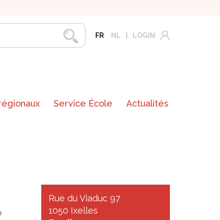
FR
NL
LOGIN
 régionaux
Service École
Actualités
Rue du Viaduc 97
1050 Ixelles
e