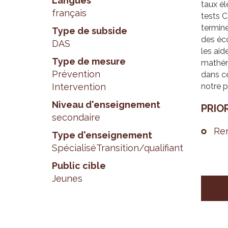
Langues
taux él
français
tests C
termine
Type de subside
des éco
DAS
les aid
Type de mesure
mathém
Prévention
dans ce
Intervention
notre p
Niveau d'enseignement
PRIO­
secondaire
Rem
Type d'enseignement
Spécialisé
Transition/qualifiant
Public cible
Jeunes