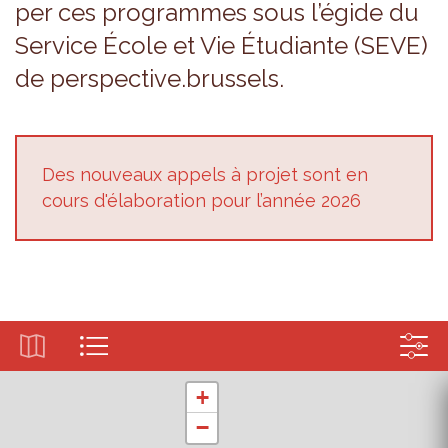
per ces pro­grammes sous l’égide du
Ser­vice École et Vie Étu­diante (SEVE)
de pers­pec­tive.brus­sels.
Des nou­veaux appels à pro­jet sont en
cours d'éla­bo­ra­tion pour l’an­née 2026
+
−