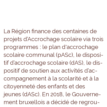
La Région finance des cen­taines de
pro­jets d’Ac­cro­chage sco­laire via trois
pro­grammes : le plan d'ac­cro­chage
sco­laire com­mu­nal (pASc), le dis­po­si­
tif d’ac­cro­chage sco­laire (dAS), le dis­
po­si­tif de sou­tien aux acti­vi­tés d’ac­
com­pa­gne­ment à la sco­la­rité et à la
citoyen­neté des enfants et des
jeunes (dASc). En 2018, le Gou­ver­ne­
ment bruxel­lois a décidé de regrou­