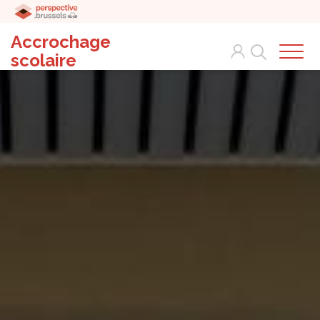
Accrochage
Search
scolaire