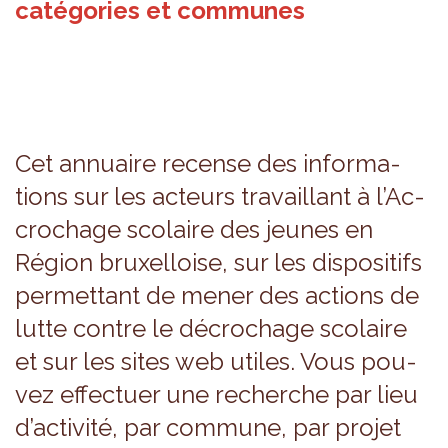
catégories et communes
Cet annuaire recense des infor­ma­
tions sur les acteurs tra­vaillant à l’Ac­
cro­chage sco­laire des jeunes en
Région bruxel­loise, sur les dis­po­si­tifs
per­met­tant de mener des actions de
lutte contre le décro­chage sco­laire
et sur les sites web utiles. Vous pou­
vez effec­tuer une recherche par lieu
d’ac­ti­vité, par com­mune, par pro­jet