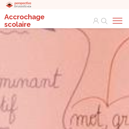
Accrochage
Search
scolaire