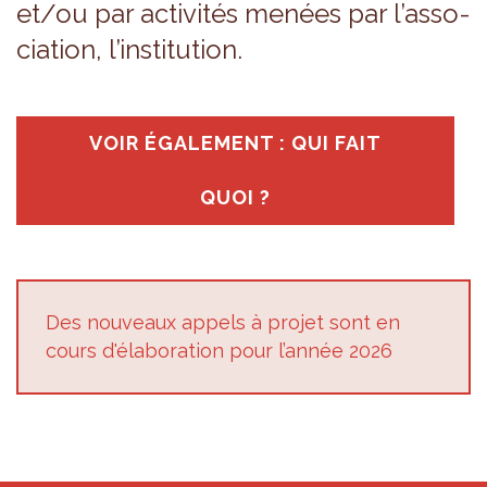
et/ou par acti­vi­tés menées par l’as­so­
cia­tion, l’ins­ti­tu­tion.
VOIR ÉGA­LE­MENT : QUI FAIT
QUOI ?
Des nou­veaux appels à pro­jet sont en
cours d'éla­bo­ra­tion pour l’an­née 2026