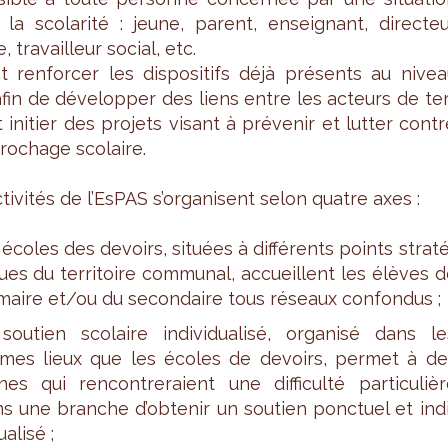
 la sco­la­rité : jeune, parent, ensei­gnant, direc­te
, tra­vailleur social, etc.
nt ren­for­cer les dis­po­si­tifs déjà pré­sents au nive
afin de déve­lop­per des liens entre les acteurs de te
 ini­tier des pro­jets visant à pré­ve­nir et lut­ter cont
ro­chage sco­laire.
ti­vi­tés de l’Es­PAS s’or­ga­nisent selon quatre axes :
 écoles des devoirs, situées à dif­fé­rents points stra­t
ues du ter­ri­toire com­mu­nal, accueillent les élèves 
­maire et/ou du secon­daire tous réseaux confon­dus ;
sou­tien sco­laire indi­vi­dua­lisé, orga­nisé dans l
es lieux que les écoles de devoirs, per­met à de
nes qui ren­con­tre­raient une dif­fi­culté par­ti­cu­liè
s une branche d’ob­te­nir un sou­tien ponc­tuel et ind
ua­lisé ;