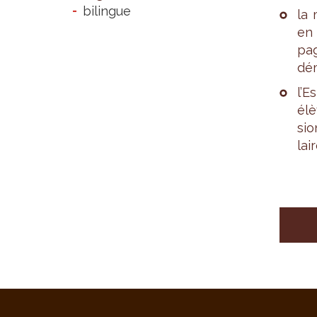
bilingue
la 
en 
pa­
dém
l’E
élè
sio
lair