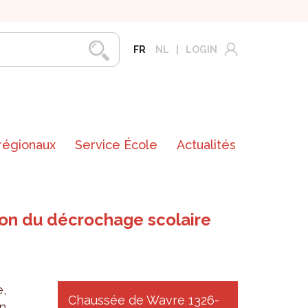
FR
NL
LOGIN
 régionaux
Service École
Actualités
ion du décrochage scolaire
,
Chaussée de Wavre 1326-
n