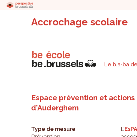
Accrochage scolaire
Le b.a-ba de
Espace prévention et actions 
d'Auderghem
Type de mesure
L'
EsP
Prévention
acces­