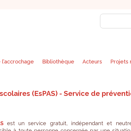
 l’accrochage
Bibliothèque
Acteurs
Projets
scolaires (EsPAS) - Service de prévent
AS
est un ser­vice gra­tuit, indé­pen­dant et neutre
sible à toute per­sonne concer­née par une situa­tio