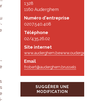
1328
ur
1160 Auderghem
au
Numéro d'entreprise
r­
0207.540.408
re
Téléphone
02/435.26.02
Site internet
www.auderghem.be
www.oudergem.be
é­
Email
de
frobert@auderghem.brussels
es
SUGGÉRER UNE
s
MODIFICATION
re
i­