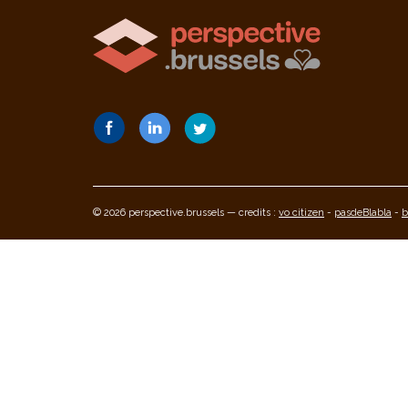
© 2026 perspective.brussels — credits :
vo citizen
-
pasdeBlabla
-
b