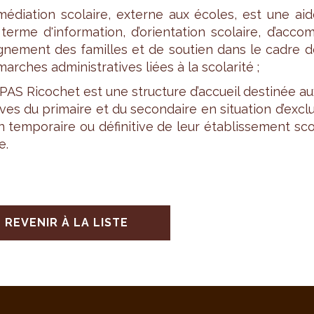
média­tion sco­laire, externe aux écoles, est une aid
terme d'in­for­ma­tion, d’orien­ta­tion sco­laire, d’ac­co
gne­ment des familles et de sou­tien dans le cadre d
arches admi­nis­tra­tives liées à la sco­la­rité ;
s­PAS Rico­chet est une struc­ture d’ac­cueil des­ti­née a
ves du pri­maire et du secon­daire en situa­tion d’ex­cl
n tem­po­raire ou défi­ni­tive de leur éta­blis­se­ment sc
e.
REVENIR À LA LISTE