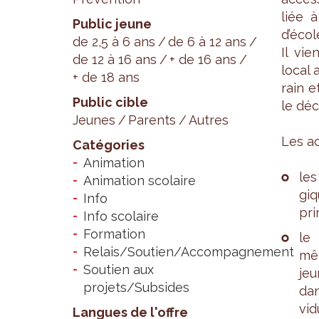
liée à
Public jeune
d’école
de 2,5 à 6 ans
de 6 à 12 ans
Il vie
de 12 à 16 ans
+ de 16 ans
local 
+ de 18 ans
rain et
Public cible
le déc
Jeunes
Parents
Autres
Les ac
Catégories
Animation
les
Animation scolaire
giq
Info
pri
Info scolaire
Formation
le 
Relais/Soutien/Accompagnement
mêm
Soutien aux
jeu
projets/Subsides
dan
vi­d
Langues de l'offre