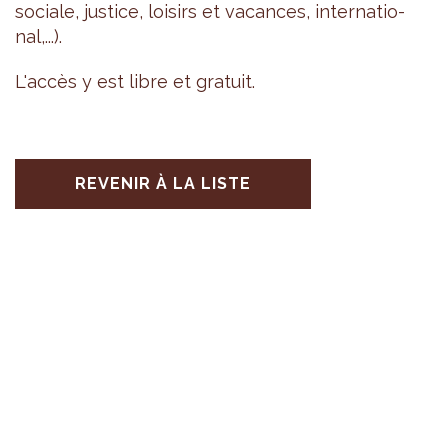
sociale, jus­tice, loi­sirs et vacances, inter­na­tio­
nal,...).
L'ac­cès y est libre et gra­tuit.
REVENIR À LA LISTE