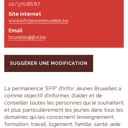
02/370.86.87
Site internet
www.inforjeunesbruxelles.be
Email
bruxelles@ijbxl.be
SUGGÉRER UNE MODIFICATION
La per­ma­nence "EFP" d'In­for Jeunes Bruxelles a
comme objec­tif d'in­for­mer, d'ai­der et de
conseiller toutes les per­sonnes qui le sou­haitent
et plus par­ti­cu­liè­re­ment les jeunes dans tous les
domaines qui les concernent (ensei­gne­ment,
for­ma­tion, tra­vail, loge­ment, famille, santé, aide