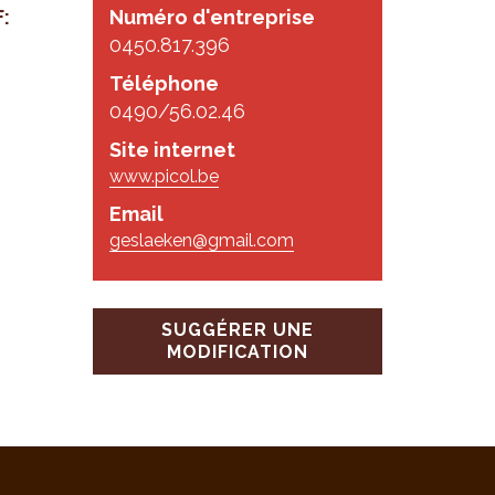
:
Numéro d'entreprise
0450.817.396
Téléphone
0490/56.02.46
Site internet
www.picol.be
Email
geslaeken@gmail.com
SUGGÉRER UNE
MODIFICATION