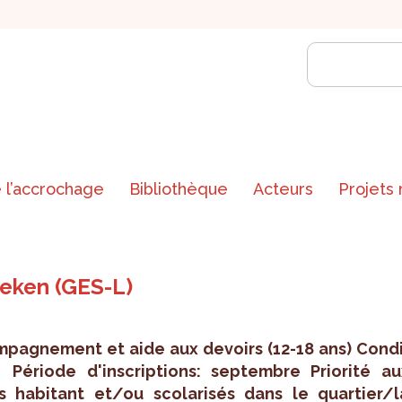
 l’accrochage
Bibliothèque
Acteurs
Projets
aeken (GES-L)
­pa­gne­ment et aide aux devoirs (12-18 ans) Condi
 Période d'ins­crip­tions: sep­tembre Prio­rité au
s habi­tant et/ou sco­la­ri­sés dans le quar­tier/l