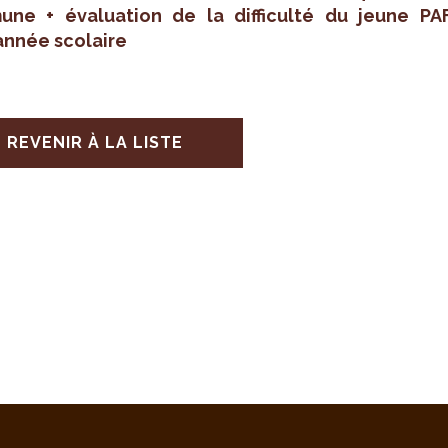
une + éva­lua­tion de la dif­fi­culté du jeune PAF
nnée sco­laire
REVENIR À LA LISTE