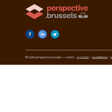
© 2026 perspective.brussels — credits :
vo citizen
-
pasdeBlabla
-
b