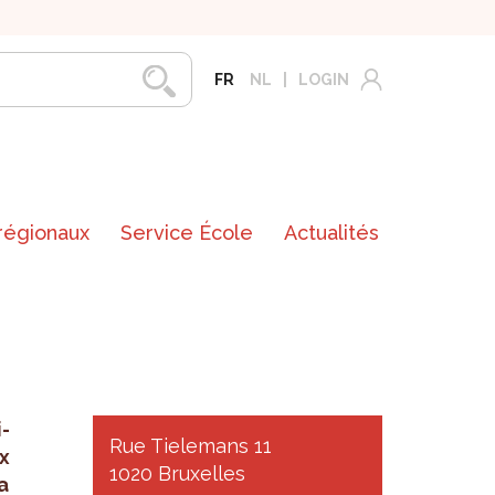
FR
NL
LOGIN
 régionaux
Service École
Actualités
­
Rue Tielemans 11
x
1020 Bruxelles
a