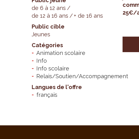
Public jeune
com­m
de 6 à 12 ans
25€/a
de 12 à 16 ans
+ de 16 ans
Public cible
Jeunes
Catégories
Animation scolaire
Info
Info scolaire
Relais/Soutien/Accompagnement
Langues de l'offre
français