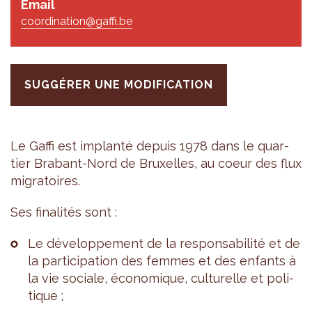
Email
coordination@gaffi.be
SUGGÉRER UNE MODIFICATION
Le Gaffi est implanté depuis 1978 dans le quar­
tier Bra­bant-Nord de Bruxelles, au coeur des flux
migra­toires.
Ses fina­li­tés sont :
Le déve­lop­pe­ment de la res­pon­sa­bi­lité et de
la par­ti­ci­pa­tion des femmes et des enfants à
la vie sociale, éco­no­mique, cultu­relle et poli­
tique ;