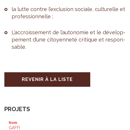
la lutte contre l’ex­clu­sion sociale, cultu­relle et
pro­fes­sion­nelle ;
L’ac­crois­se­ment de l’au­to­no­mie et le déve­lop­
pe­ment d’une citoyen­neté cri­tique et res­pon­
sable.
REVENIR À LA LISTE
PROJETS
Nom
GAFFI