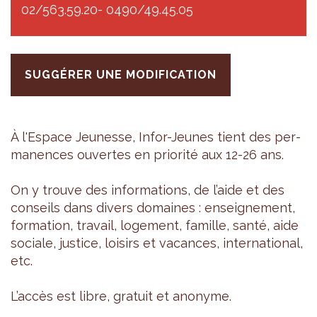
02/563.59.20- 0490/49.45.05
SUGGÉRER UNE MODIFICATION
À l'Es­pace Jeu­nesse, Infor-Jeunes tient des per­
ma­nences ouvertes en prio­rité aux 12-26 ans.
On y trouve des infor­ma­tions, de l’aide et des
conseils dans divers domaines : ensei­gne­ment,
for­ma­tion, tra­vail, loge­ment, famille, santé, aide
sociale, jus­tice, loi­sirs et vacances, inter­na­tio­nal,
etc.
L’ac­cès est libre, gra­tuit et ano­nyme.