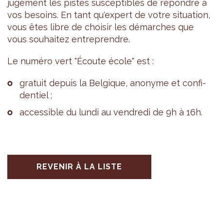
juge­ment les pistes sus­cep­tibles de répondre à
vos besoins. En tant qu'ex­pert de votre situa­tion,
vous êtes libre de choi­sir les démarches que
vous sou­hai­tez entre­prendre.
Le numéro vert "Écoute école" est :
gra­tuit depuis la Bel­gique, ano­nyme et confi­
den­tiel ;
acces­sible du lundi au ven­dredi de 9h à 16h.
REVENIR À LA LISTE