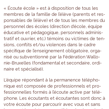
« Écoute école » est à dis­po­si­tion de tous les
membres de la famille de l’élève (parents et res­
pon­sables de l’élève) et de tous les membres du
per­son­nel des écoles (direc­tion d'école, équipe
édu­ca­tive et péda­go­gique, per­son­nels admi­nis­
tra­tif et ouvrier, etc.) témoins ou vic­times de ten­
sions, conflits et/ou vio­lences dans le cadre
spé­ci­fique de l’en­sei­gne­ment obli­ga­toire, orga­
nisé ou sub­ven­tionné par la Fédé­ra­tion Wal­lo­
nie-Bruxelles (fon­da­men­tal et secon­daire, ordi­
naire et spé­cia­lisé).
L'équipe répon­dant à la per­ma­nence télé­pho­
nique est com­po­sée de pro­fes­sion­nels et pro­
fes­sion­nelles for­més à l’écoute active par télé­
phone. Les écou­tants et écou­tantes sont donc à
votre écoute pour par­cou­rir avec vous et sans