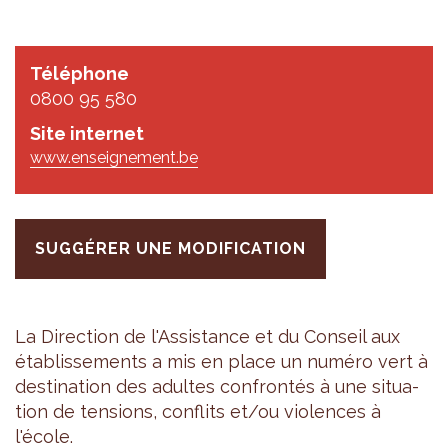
Téléphone
0800 95 580
Site internet
www.enseignement.be
SUGGÉRER UNE MODIFICATION
La Direc­tion de l'As­sis­tance et du Conseil aux
éta­blis­se­ments a mis en place un numéro vert à
des­ti­na­tion des adultes confron­tés à une situa­
tion de ten­sions, conflits et/ou vio­lences à
l'école.