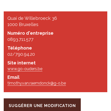
Quai de Willebroeck 36
1000 Bruxelles
Numéro d'entreprise
0893.711.577
Téléphone
02/790.94.20
Site internet
www.go-ouders.be
Email
timothy.van.raemdonck@g-o.be
SUGGÉRER UNE MODIFICATION