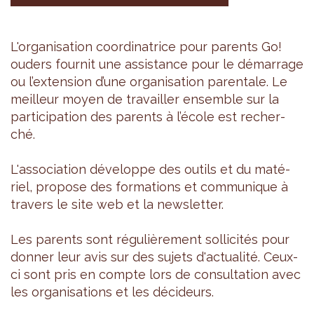
L'or­ga­ni­sa­tion coor­di­na­trice pour parents Go!
ouders four­nit une assis­tance pour le démar­rage
ou l’ex­ten­sion d’une orga­ni­sa­tion paren­tale. Le
meilleur moyen de tra­vailler ensemble sur la
par­ti­ci­pa­tion des parents à l’école est recher­
ché.
L'as­so­cia­tion déve­loppe des outils et du maté­
riel, pro­pose des for­ma­tions et com­mu­nique à
tra­vers le site web et la news­let­ter.
Les parents sont régu­liè­re­ment sol­li­ci­tés pour
don­ner leur avis sur des sujets d'ac­tua­lité. Ceux-
ci sont pris en compte lors de consul­ta­tion avec
les orga­ni­sa­tions et les déci­deurs.