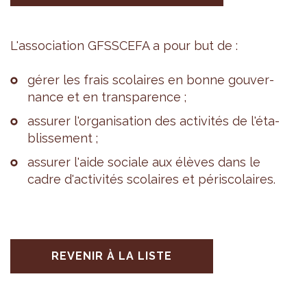
L'as­so­cia­tion GFSS­CEFA a pour but de :
gérer les frais sco­laires en bonne gou­ver­
nance et en trans­pa­rence ;
assu­rer l'or­ga­ni­sa­tion des acti­vi­tés de l'éta­
blis­se­ment ;
assu­rer l'aide sociale aux élèves dans le
cadre d'ac­ti­vi­tés sco­laires et péri­sco­laires.
REVENIR À LA LISTE