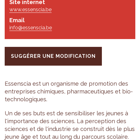
Site internet
www.essenscia.be
Email
info@essenscia.be
SUGGÉRER UNE MODIFICATION
Essens­cia est un orga­nisme de pro­mo­tion des
entre­prises chi­miques, phar­ma­ceu­tiques et bio­
tech­no­lo­giques.
Un de ses buts est de sen­si­bi­li­ser les jeunes à
l'im­por­tance des sciences. La per­cep­tion des
sciences et de l'in­dus­trie se construit dès le plus
jeune âge et tout au long du par­cours sco­laire.