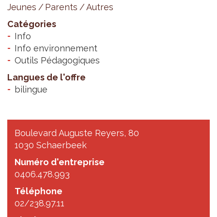
Jeunes
Parents
Autres
Catégories
Info
Info environnement
Outils Pédagogiques
Langues de l'offre
bilingue
Boulevard Auguste Reyers, 80
1030 Schaerbeek
Numéro d'entreprise
0406.478.993
Téléphone
02/238.97.11