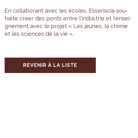
En col­la­bo­rant avec les écoles, Essens­cia sou­
haite créer des ponts entre l'in­dus­trie et l'en­sei­
gne­ment avec le pro­jet « Les jeunes, la chi­mie
et les sciences de la vie ».
REVENIR À LA LISTE