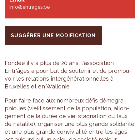
info@entrages.be
SUGGÉRER UNE MODIFICATION
Fon­dée il y a plus de 20 ans, l'as­so­cia­tion
Entr'âges a pour but de sou­te­nir et de pro­mou­
voir les rela­tions inter­gé­né­ra­tion­nelles à
Bruxelles et en Wal­lo­nie.
Pour faire face aux nom­breux défis démo­gra­
phiques (vieillis­se­ment de la popu­la­tion, allon­
ge­ment de la durée de vie, stag­na­tion du taux
de nata­lité), orga­ni­ser une plus grande soli­da­rité
et une plus grande convi­via­lité entre les âges
est aujour­d'hui un enjeu de société majeur.