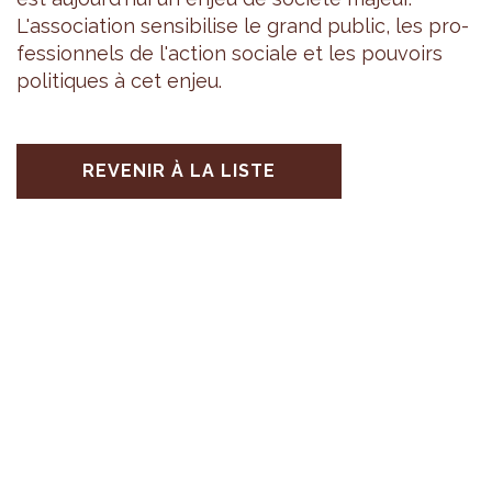
L'as­so­cia­tion sen­si­bi­lise le grand public, les pro­
fes­sion­nels de l'ac­tion sociale et les pou­voirs
poli­tiques à cet enjeu.
REVENIR À LA LISTE