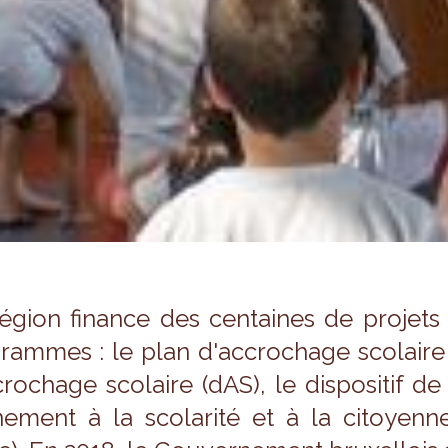
égion finance des cen­taines de pro­jets d
rammes : le plan d'ac­cro­chage sco­laire c
cro­chage sco­laire (dAS), le dis­po­si­tif d
ne­ment à la sco­la­rité et à la citoyen