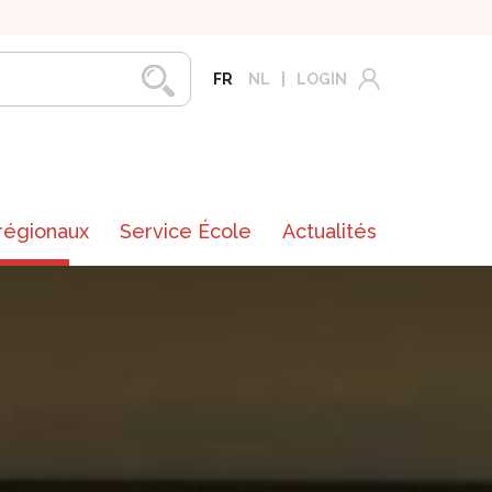
FR
NL
LOGIN
 régionaux
Service École
Actualités