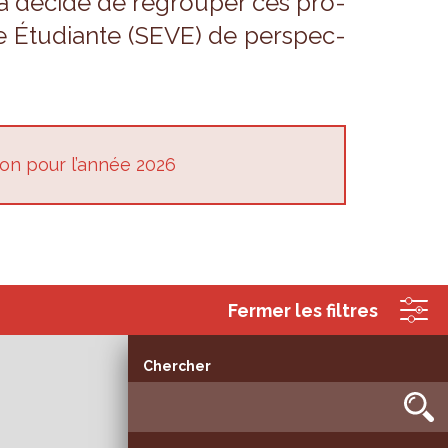
s a décidé de regrou­per ces pro­
e Étu­diante (SEVE) de pers­pec­
ion pour l’an­née 2026
Fermer les filtres
Chercher