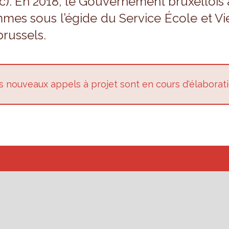
c). En 2018, le Gou­ver­ne­ment bruxel­loi
mes sous l’égide du Ser­vice École et Vi
brus­sels.
 nou­veaux appels à pro­jet sont en cours d'éla­bo­ra­t