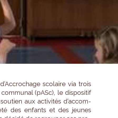
’Ac­cro­chage sco­laire via trois
om­mu­nal (pASc), le dis­po­si­tif
e sou­tien aux acti­vi­tés d’ac­com­
­neté des enfants et des jeunes