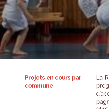
Projets en cours par
La R
commune
pro­g
d’ac­
pa­g