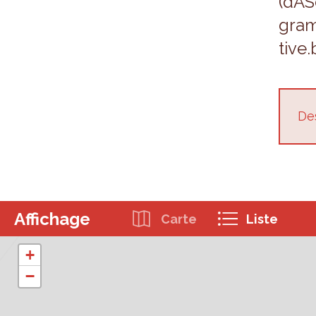
(dAS
gram
tive.
Des
Affichage
Carte
Liste
+
−