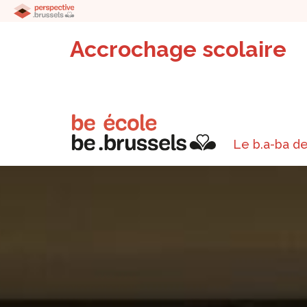
Accrochage scolaire
Le b.a-ba de