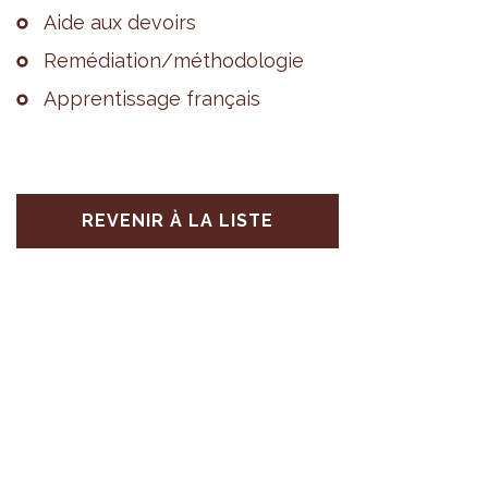
Aide aux devoirs
Remé­dia­tion/métho­do­lo­gie
Appren­tis­sage fran­çais
REVENIR À LA LISTE