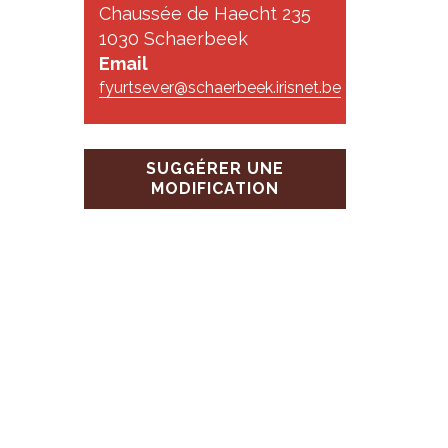
s
Chaussée de Haecht 235
1030 Schaerbeek
Email
fyurtsever@schaerbeek.irisnet.be
SUGGÉRER UNE
MODIFICATION