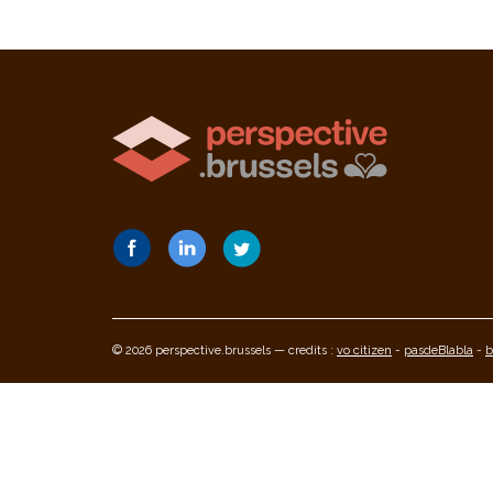
© 2026 perspective.brussels — credits :
vo citizen
-
pasdeBlabla
-
b