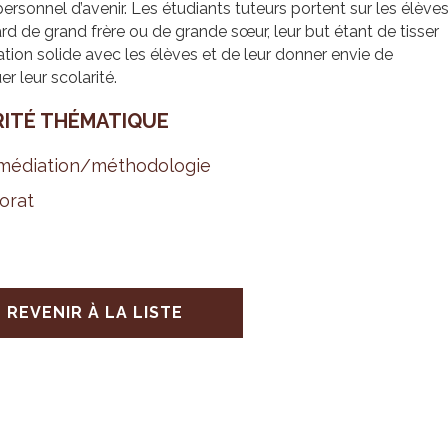
personnel d’avenir. Les étudiants tuteurs portent sur les élève
rd de grand frère ou de grande sœur, leur but étant de tisser
ation solide avec les élèves et de leur donner envie de
er leur scolarité.
RITÉ THÉ­MA­TIQUE
é­dia­tion/métho­do­lo­gie
o­rat
REVENIR À LA LISTE