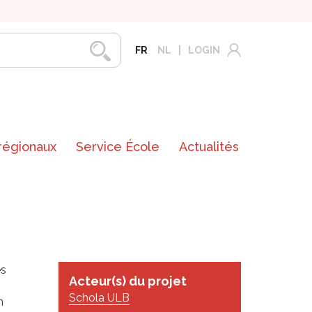
FR
NL
LOGIN
 régionaux
Service École
Actualités
es
Acteur(s) du projet
Schola ULB
n