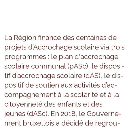
La Région finance des cen­taines de
pro­jets d’Ac­cro­chage sco­laire via trois
pro­grammes : le plan d'ac­cro­chage
sco­laire com­mu­nal (pASc), le dis­po­si­
tif d’ac­cro­chage sco­laire (dAS), le dis­
po­si­tif de sou­tien aux acti­vi­tés d’ac­
com­pa­gne­ment à la sco­la­rité et à la
citoyen­neté des enfants et des
jeunes (dASc). En 2018, le Gou­ver­ne­
ment bruxel­lois a décidé de regrou­