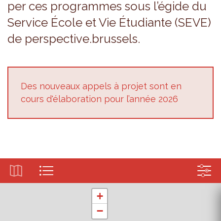
per ces pro­grammes sous l’égide du
Ser­vice École et Vie Étu­diante (SEVE)
de pers­pec­tive.brus­sels.
Des nou­veaux appels à pro­jet sont en
cours d'éla­bo­ra­tion pour l’an­née 2026
+
−