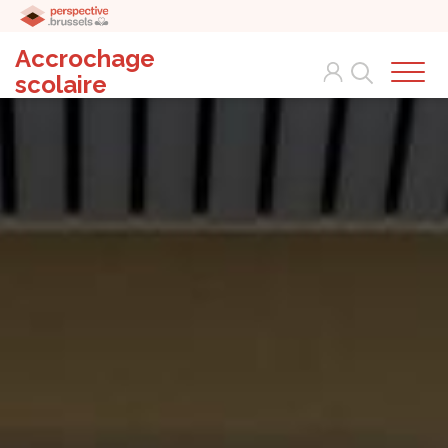
Accrochage
Search
scolaire