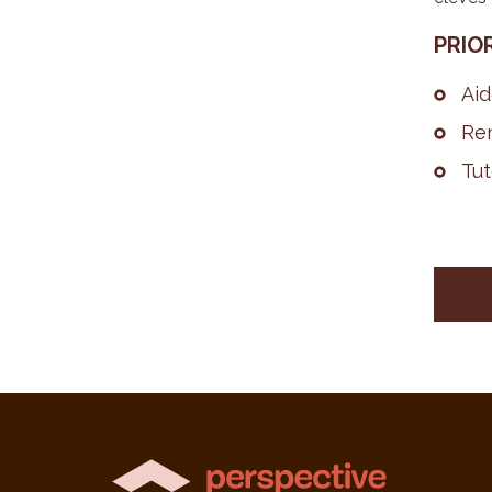
PRIO­
Aid
Rem
Tut