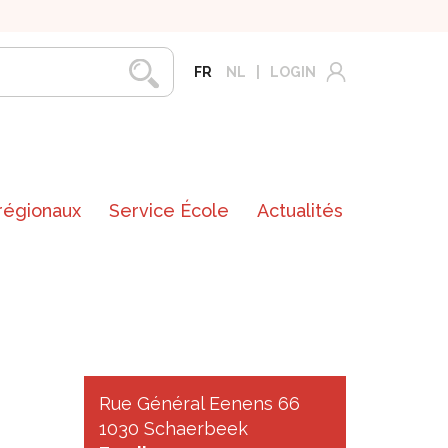
FR
NL
LOGIN
 régionaux
Service École
Actualités
Rue Général Eenens 66
1030 Schaerbeek