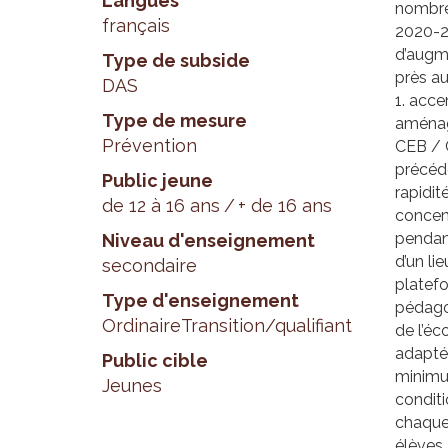
Langues
nombre 
français
2020-21
d’augme
Type de subside
près au
DAS
1. acce
Type de mesure
aménag
Prévention
CEB / 
précéde
Public jeune
rapidit
de 12 à 16 ans
+ de 16 ans
concen
pendant
Niveau d'enseignement
d’un li
secondaire
platef
Type d'enseignement
pédago
Ordinaire
Transition/qualifiant
de l’éc
adapté
Public cible
minimum
Jeunes
conditi
chaque 
élèves