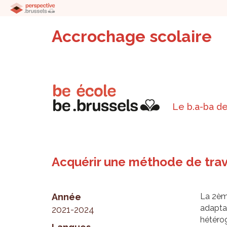
Accrochage scolaire
Le b.a-ba de
Acquérir une méthode de trav
Année
La 2èm
adaptat
2021-2024
hétéro