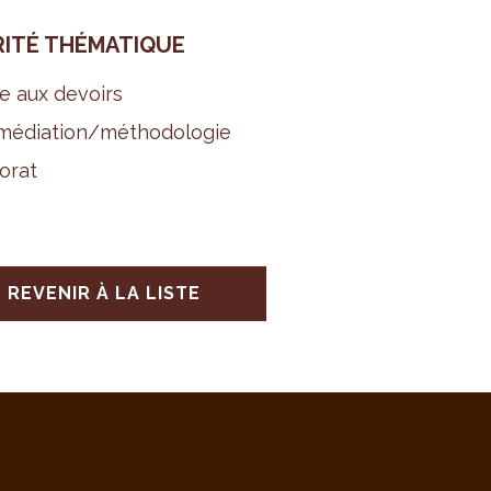
RITÉ THÉ­MA­TIQUE
e aux devoirs
é­dia­tion/métho­do­lo­gie
o­rat
REVENIR À LA LISTE