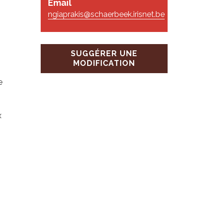
Email
ngiaprakis@schaerbeek.irisnet.be
SUGGÉRER UNE
MODIFICATION
e
x