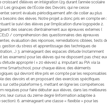
croissant d’élèves en intégration (29 durant l’année scolaire
) Les groupes de l’École des Devoirs, qui ne cesse
nter, seront évalués périodiquement afin de coller au plus
x besoins des élèves. Notre projet a donc pris en compte en :
ntuant le suivi des élèves par l’implication d’une logopède 2.
eant des séances d’entraînement aux épreuves externes (
CE1D / compréhension des questionnaires des épreuves
ntes, évaluation des réponses, remédiations ciblées, tests d
é, gestion du stress et apprentissage des techniques de
tration, …) 3. aménageant des espaces d’étude (notamment
 les examens) pour les élèves qui ne disposent pas chez eu
eu d’étude approprié ( ± 20 élèves) 4. imputant au PIA via la
orme Smartschool, pour chaque élève, des éléments
giques qui devront être pris en compte par les responsables
ole des devoirs et en proposant des exercices spécifiques
s sur cette plateforme 5. mettant en ligne les compétences
 requises pour faire débuter aux élèves, dans les meilleures
ons, leur cursus du 2ème degré (information adaptée à
section). 6. aménageant une classe « flexible » pour les