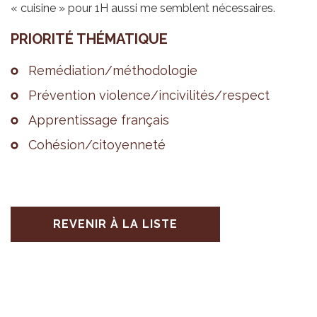
« cuisine » pour 1H aussi me semblent nécessaires.
PRIO­RITÉ THÉ­MA­TIQUE
Remé­dia­tion/métho­do­lo­gie
Pré­ven­tion vio­lence/inci­vi­li­tés/res­pect
Appren­tis­sage fran­çais
Cohé­sion/citoyen­neté
REVENIR À LA LISTE