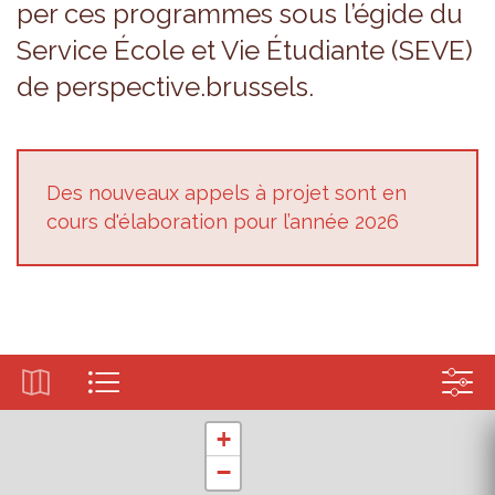
per ces pro­grammes sous l’égide du
Ser­vice École et Vie Étu­diante (SEVE)
de pers­pec­tive.brus­sels.
Des nou­veaux appels à pro­jet sont en
cours d'éla­bo­ra­tion pour l’an­née 2026
+
−