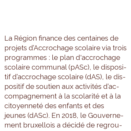
La Région finance des cen­taines de
pro­jets d’Ac­cro­chage sco­laire via trois
pro­grammes : le plan d'ac­cro­chage
sco­laire com­mu­nal (pASc), le dis­po­si­
tif d’ac­cro­chage sco­laire (dAS), le dis­
po­si­tif de sou­tien aux acti­vi­tés d’ac­
com­pa­gne­ment à la sco­la­rité et à la
citoyen­neté des enfants et des
jeunes (dASc). En 2018, le Gou­ver­ne­
ment bruxel­lois a décidé de regrou­