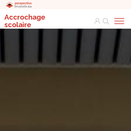
Accrochage
Search
scolaire