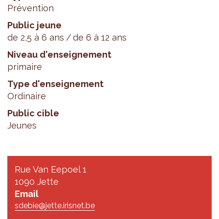
Prévention
Public jeune
de 2,5 à 6 ans
de 6 à 12 ans
Niveau d'enseignement
primaire
Type d'enseignement
Ordinaire
Public cible
Jeunes
Rue Van Eepoel 1
1090 Jette
Email
sdebie@jette.irisnet.be