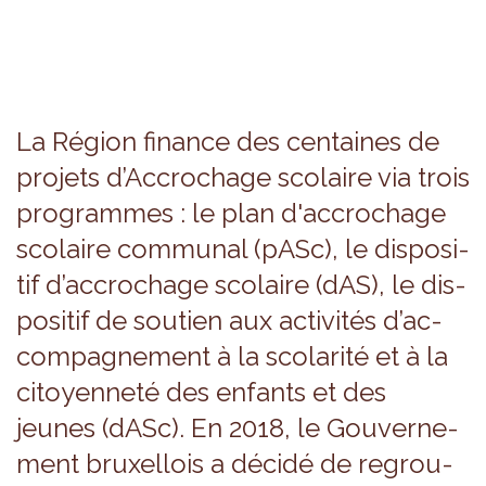
La Région finance des cen­taines de
pro­jets d’Ac­cro­chage sco­laire via trois
pro­grammes : le plan d'ac­cro­chage
sco­laire com­mu­nal (pASc), le dis­po­si­
tif d’ac­cro­chage sco­laire (dAS), le dis­
po­si­tif de sou­tien aux acti­vi­tés d’ac­
com­pa­gne­ment à la sco­la­rité et à la
citoyen­neté des enfants et des
jeunes (dASc). En 2018, le Gou­ver­ne­
ment bruxel­lois a décidé de regrou­