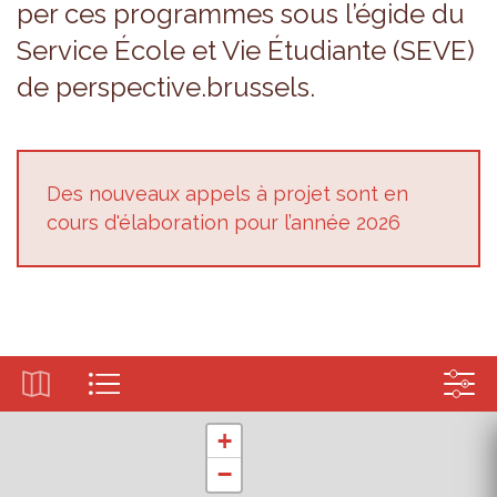
per ces pro­grammes sous l’égide du
Ser­vice École et Vie Étu­diante (SEVE)
de pers­pec­tive.brus­sels.
Des nou­veaux appels à pro­jet sont en
cours d'éla­bo­ra­tion pour l’an­née 2026
+
−