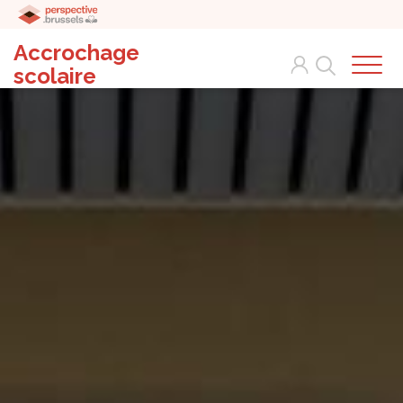
Accrochage
Search
scolaire