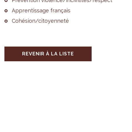
Pré­ven­tion vio­lence/inci­vi­li­tés/res­pect
Appren­tis­sage fran­çais
Cohé­sion/citoyen­neté
REVENIR À LA LISTE