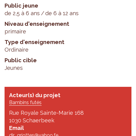
Public jeune
de 2,5 à 6 ans
de 6 à 12 ans
Niveau d'enseignement
primaire
Type d'enseignement
Ordinaire
Public cible
Jeunes
Acteur(s) du projet
Bambins futés
Rue Royale Sainte-Marie 168
1030 Schaerbeek
Email
dir_griottes@yahoo.fe