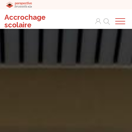
Accrochage
Search
scolaire