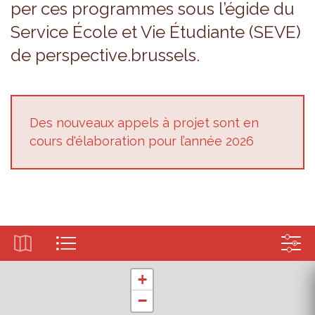
per ces pro­grammes sous l’égide du
Ser­vice École et Vie Étu­diante (SEVE)
de pers­pec­tive.brus­sels.
Des nou­veaux appels à pro­jet sont en
cours d'éla­bo­ra­tion pour l’an­née 2026
+
−