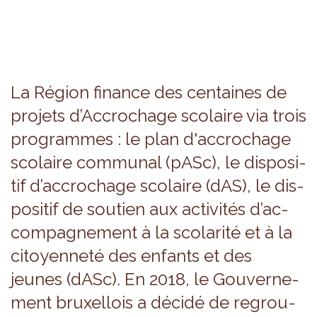
La Région finance des cen­taines de
pro­jets d’Ac­cro­chage sco­laire via trois
pro­grammes : le plan d'ac­cro­chage
sco­laire com­mu­nal (pASc), le dis­po­si­
tif d’ac­cro­chage sco­laire (dAS), le dis­
po­si­tif de sou­tien aux acti­vi­tés d’ac­
com­pa­gne­ment à la sco­la­rité et à la
citoyen­neté des enfants et des
jeunes (dASc). En 2018, le Gou­ver­ne­
ment bruxel­lois a décidé de regrou­