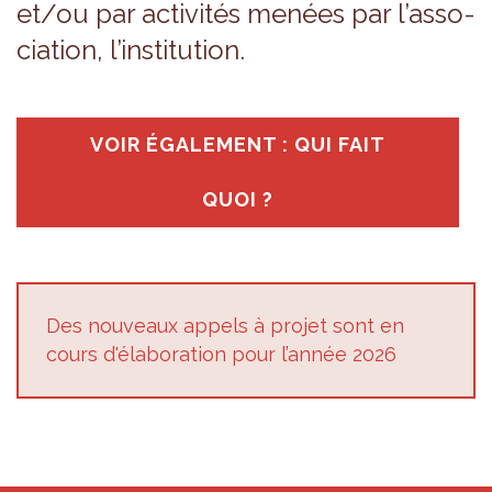
et/ou par acti­vi­tés menées par l’as­so­
cia­tion, l’ins­ti­tu­tion.
VOIR ÉGA­LE­MENT : QUI FAIT
QUOI ?
Des nou­veaux appels à pro­jet sont en
cours d'éla­bo­ra­tion pour l’an­née 2026