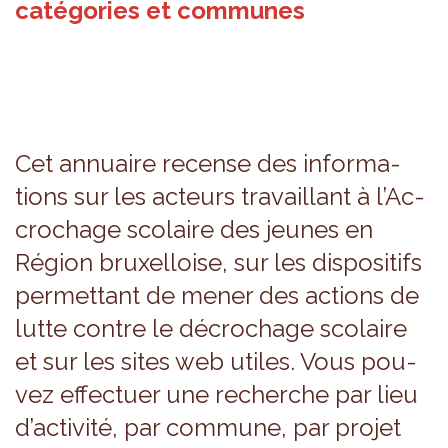
catégories et communes
Cet annuaire recense des infor­ma­
tions sur les acteurs tra­vaillant à l’Ac­
cro­chage sco­laire des jeunes en
Région bruxel­loise, sur les dis­po­si­tifs
per­met­tant de mener des actions de
lutte contre le décro­chage sco­laire
et sur les sites web utiles. Vous pou­
vez effec­tuer une recherche par lieu
d’ac­ti­vité, par com­mune, par pro­jet