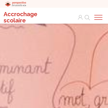
Accrochage
Search
scolaire