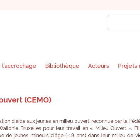
 l’accrochage
Bibliothèque
Acteurs
Projets
 ouvert (CEMO)
a­tion d'aide aux jeunes en milieu ouvert, recon­nue par la Féd
 Wal­lo­nie Bruxelles pour leur tra­vail en « Milieu Ouvert ». El
pe de jeunes mineurs d'âge (-18 ans) dans leur milieu de vi