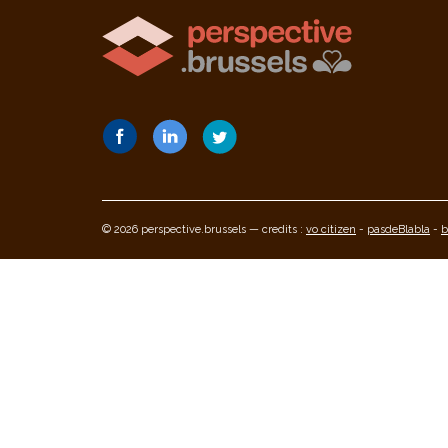
© 2026 perspective.brussels — credits :
vo citizen
-
pasdeBlabla
-
b