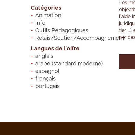
Les mod
Catégories
objec­t
Animation
l'aide 
Info
juri­diq
Outils Pédagogiques
tier, .
per des 
Relais/Soutien/Accompagnement
Langues de l'offre
anglais
arabe (standard moderne)
espagnol
français
portugais