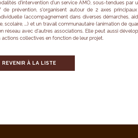
a­li­tés d'in­ter­ven­tion d'un ser­vice AMO, sous-ten­dues par 
if de pré­ven­tion, s'or­ga­nisent autour de 2 axes prin­ci­paux
indi­vi­duelle (accom­pa­gne­ment dans diverses démarches, ai
ue, sco­laire, ...) et un tra­vail com­mu­nau­taire (ani­ma­tion de qua
..) en réseau avec d'autres asso­cia­tions. Elle peut aussi déve­lo
actions col­lec­tives en fonc­tion de leur pro­jet.
REVENIR À LA LISTE