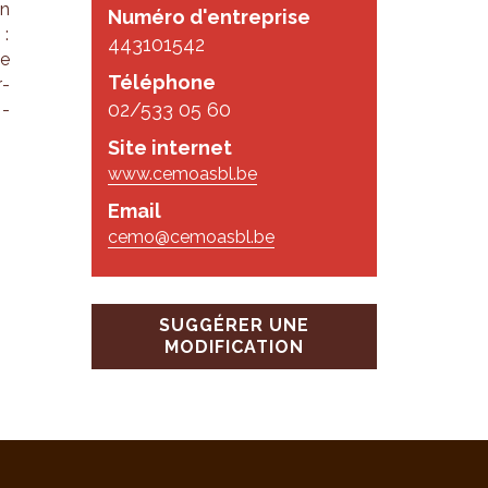
un
Numéro d'entreprise
 :
443101542
de
Téléphone
r­
02/533 05 60
p­
Site internet
www.cemoasbl.be
Email
cemo@cemoasbl.be
SUGGÉRER UNE
MODIFICATION