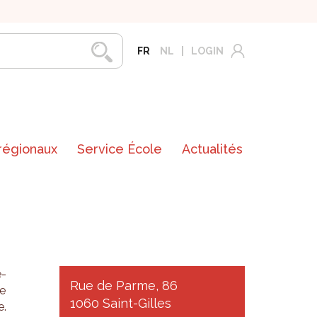
FR
NL
LOGIN
 régionaux
Service École
Actualités
é­
Rue de Parme, 86
le
1060 Saint-Gilles
e.