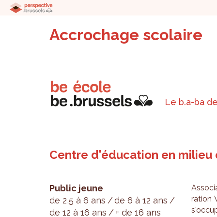
Accrochage scolaire
Le b.a-ba de
Centre d'éducation en milieu
Public jeune
Asso­ci
ra­tion
de 2,5 à 6 ans
de 6 à 12 ans
s'oc­cu
de 12 à 16 ans
+ de 16 ans