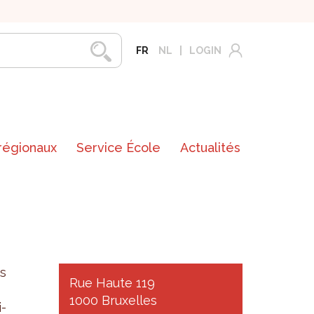
FR
NL
LOGIN
 régionaux
Service École
Actualités
ns
Rue Haute 119
1000 Bruxelles
i­