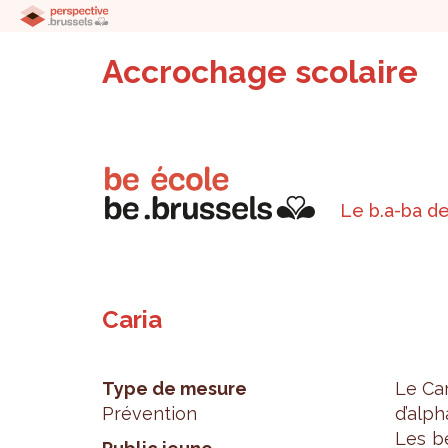
Accrochage scolaire
Le b.a-ba de
Caria
Type de mesure
Le Car
Prévention
d’al­ph
Les bé