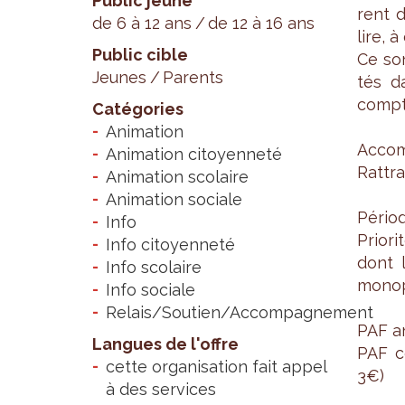
Public jeune
rent d
de 6 à 12 ans
de 12 à 16 ans
lire, à
Public cible
Ce son
Jeunes
Parents
tés d
comp­t
Catégories
Animation
Accom­
Animation citoyenneté
Rat­tr
Animation scolaire
Animation sociale
Périod
Info
Prio­r
Info citoyenneté
dont 
Info scolaire
mono­pa
Info sociale
Relais/Soutien/Accompagnement
PAF an
Langues de l'offre
PAF co
cette organisation fait appel
3€)
à des services