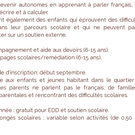
eve­nir auto­nomes en appre­nant à par­ler fran­çais,
 écrire et à cal­cu­ler.
t éga­le­ment des enfants qui éprouvent des dif­fi­cu
ans leur par­cours sco­laire et qui ne peuvent pa
er sur un sou­tien externe.
pa­gne­ment et aide aux devoirs (6-15 ans).
a­pages sco­laires/remé­dia­tion (6-15 ans).
e d'ins­crip­tion: début sep­tembre.
ité aux enfants et jeunes habi­tant dans le quar­tier
les parents ne parlent pas le fran­çais, de famille
­ren­tales et ren­con­trant des dif­fi­cul­tés sco­laires.
née : gra­tuit pour EDD et sou­tien sco­laire.
ngés sco­laires : variable selon acti­vi­tés (de 0,50