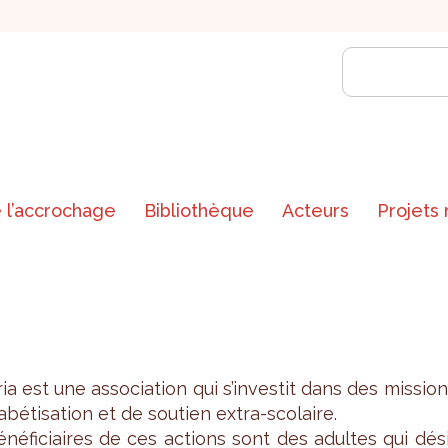
 l’accrochage
Bibliothèque
Acteurs
Projets
ia est une asso­cia­tion qui s’in­ves­tit dans des mis­sio
a­bé­ti­sa­tion et de sou­tien extra-sco­laire.
né­fi­ciaires de ces actions sont des adultes qui dés