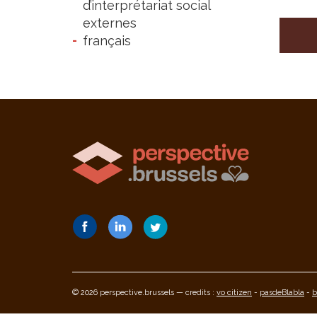
d’interprétariat social
externes
français
© 2026 perspective.brussels — credits :
vo citizen
-
pasdeBlabla
-
b