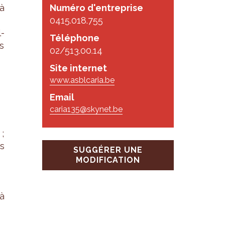
 à
Numéro d'entreprise
0415.018.755
l­
Téléphone
s
02/513.00.14
Site internet
www.asblcaria.be
Email
caria135@skynet.be
 ;
s
SUGGÉRER UNE
MODIFICATION
 à