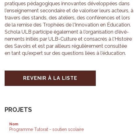
pra­tiques péda­go­giques inno­vantes déve­lop­pées dans
l'en­sei­gne­ment secon­daire et de valo­ri­ser leurs acteurs, à
tra­vers des stands, des ate­liers, des confé­rences et lors
de la remise des Tro­phées de l'In­no­va­tion en Édu­ca­tion.
Schola ULB par­ti­cipe éga­le­ment à l'or­ga­ni­sa­tion d'évé­
ne­ments ini­tiés par ULB-Culture et consa­crés à l'His­toire
des Savoirs et est par ailleurs régu­liè­re­ment consul­tée
en tant qu'ex­pert sur des ques­tions liées à l'édu­ca­tion.
REVENIR À LA LISTE
PROJETS
Nom
Programme Tutorat - soutien scolaire