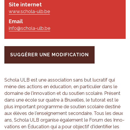
Site internet
www.schola-ulb.be
Email
info@schola-ulb.be
SUGGÉRER UNE MODIFICATION
Schola ULB est une asso­cia­tion sans but lucra­tif qui
mène des actions en édu­ca­tion, en par­ti­cu­lier dans le
domaine de l'in­no­va­tion et du sou­tien sco­laire. Pré­sent
dans une école sur quatre à Bruxelles, le tuto­rat est le
plus impor­tant pro­gramme de sou­tien sco­laire des­tiné
aux élèves de l'en­sei­gne­ment secon­daire. Tous les deux
ans, Schola ULB orga­nise éga­le­ment le Forum des Inno­
va­tions en Édu­ca­tion qui a pour objec­tif d'iden­ti­fier les