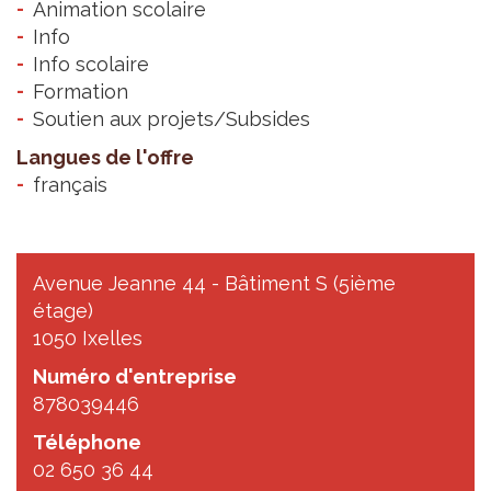
Animation scolaire
Info
Info scolaire
Formation
Soutien aux projets/Subsides
Langues de l'offre
français
Avenue Jeanne 44 - Bâtiment S (5ième
étage)
1050 Ixelles
Numéro d'entreprise
878039446
Téléphone
02 650 36 44