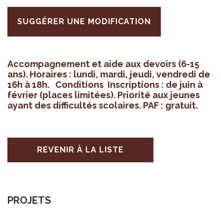
SUGGÉRER UNE MODIFICATION
Accom­pa­gne­ment et aide aux devoirs (6-15
ans). Horaires : lundi, mardi, jeudi, ven­dredi de
16h à 18h. Condi­tions Ins­crip­tions : de juin à
février (places limi­tées). Prio­rité aux jeunes
ayant des dif­fi­cul­tés sco­laires. PAF : gra­tuit.
REVENIR À LA LISTE
PROJETS