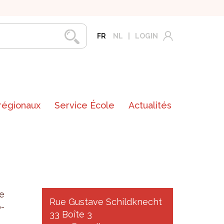
FR
NL
LOGIN
 régionaux
Service École
Actualités
e
Rue Gustave Schildknecht
­
33 Boîte 3