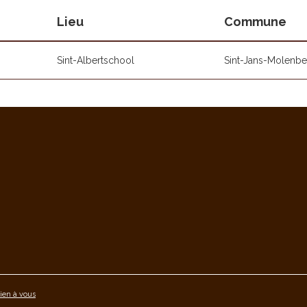
Lieu
Commune
Sint-Albertschool
Sint-Jans-Molenb
ien à vous