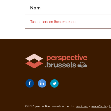
Nom
Taalateliers en theaterateliers
© 2026 perspective.brussels — credits :
vo citizen
-
pasdeBlabla
-
b