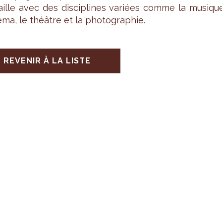
­vaille avec des dis­ci­plines variées comme la musiqu
éma, le théâtre et la pho­to­gra­phie.
REVENIR À LA LISTE