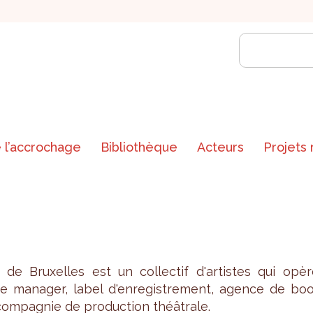
 l’accrochage
Bibliothèque
Acteurs
Projets
de Bruxelles est un col­lec­tif d'ar­tistes qui opèr
mana­ger, label d'en­re­gis­tre­ment, agence de boo
com­pa­gnie de pro­duc­tion théâ­trale.