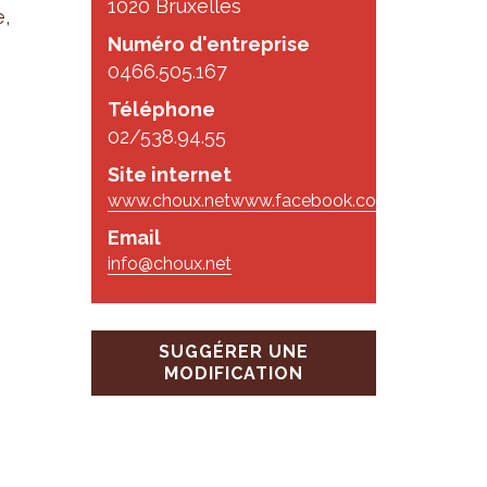
1020 Bruxelles
e,
Numéro d'entreprise
0466.505.167
Téléphone
02/538.94.55
Site internet
www.choux.net
www.facebook.com
Email
info@choux.net
SUGGÉRER UNE
MODIFICATION