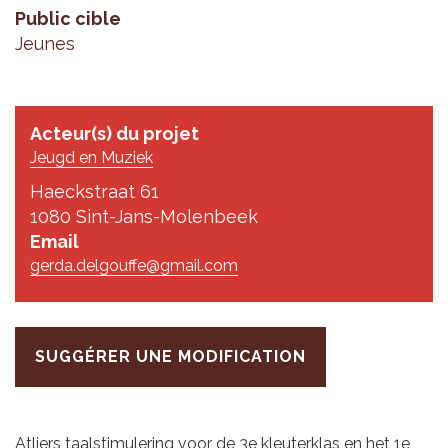
Public cible
Jeunes
Acteur(s) du projet
Jeugd en Muziek
Haeckstraat 61
1080 Sint-Jans-Molenbeek
Email
gerda.delgouffe@gmail.com
SUGGÉRER UNE MODIFICATION
Atliers taalstimulering voor de 3e kleuterklas en het 1e