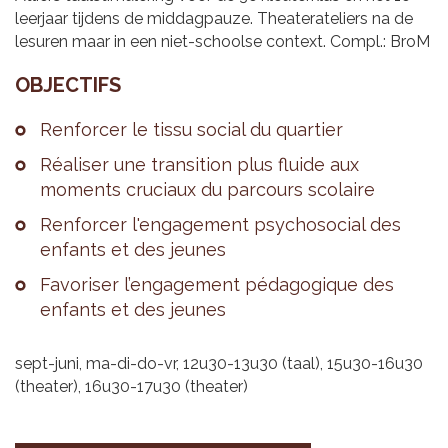
leerjaar tijdens de middagpauze. Theaterateliers na de
lesuren maar in een niet-schoolse context. Compl.: BroM
OBJEC­TIFS
Ren­for­cer le tissu social du quar­tier
Réa­li­ser une tran­si­tion plus fluide aux
moments cru­ciaux du par­cours sco­laire
Ren­for­cer l'en­ga­ge­ment psy­cho­so­cial des
enfants et des jeunes
Favo­ri­ser l’en­ga­ge­ment péda­go­gique des
enfants et des jeunes
sept-juni, ma-di-do-vr, 12u30-13u30 (taal), 15u30-16u30
(theater), 16u30-17u30 (theater)