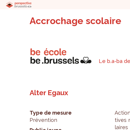
Accrochage scolaire
Le b.a-ba de
Alter Egaux
Type de mesure
Action
Prévention
tives 
laires 