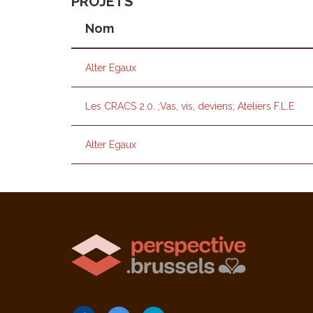
PROJETS
Nom
Alter Egaux
Les CRACS 2.0. ;Vas, vis, deviens; Ateliers F.L.E
Alter Egaux