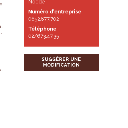
Noode
re
Numéro d'entreprise
0652.877.702
,
Téléphone
s­
02/673.47.35
SUGGÉRER UNE
MODIFICATION
s,