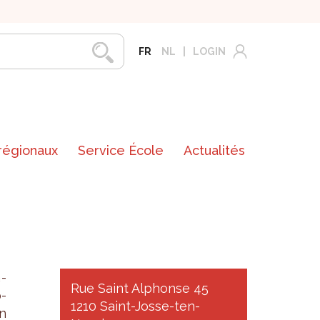
FR
NL
LOGIN
 régionaux
Service École
Actualités
a­
Rue Saint Alphonse 45
o­
1210 Saint-Josse-ten-
on