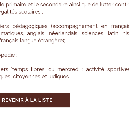
le pri­maire et le secon­daire ainsi que de lut­ter cont
ga­li­tés sco­laires :
liers péda­go­giques (accom­pa­gne­ment en fran­çais
ma­tiques, anglais, néer­lan­dais, sciences, latin, hi
 fran­çais langue étran­gère);
pé­die ;
liers 'temps libres' du mer­credi : acti­vité spor­tive
tiques, citoyennes et ludiques.
REVENIR À LA LISTE