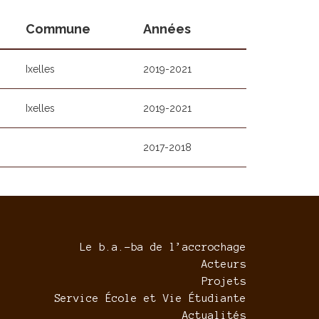
Commune
Années
Ixelles
2019-2021
Ixelles
2019-2021
2017-2018
Le b.a.-ba de l’accrochage
Acteurs
Projets
Service École et Vie Étudiante
Actualités