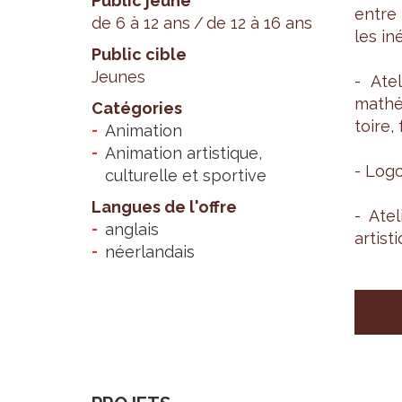
Public jeune
entre 
de 6 à 12 ans
de 12 à 16 ans
les iné
Public cible
Jeunes
- Ate­
mathé­
Catégories
toire,
Animation
Animation artistique,
- Logo­
culturelle et sportive
Langues de l'offre
- Ate­
anglais
artis­
néerlandais