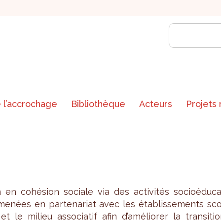
 l’accrochage
Bibliothèque
Acteurs
Projets
 en cohé­sion sociale via des acti­vi­tés socioé­du­c
menées en par­te­na­riat avec les éta­blis­se­ments sc
et le milieu asso­cia­tif afin d’amé­lio­rer la tran­si­ti