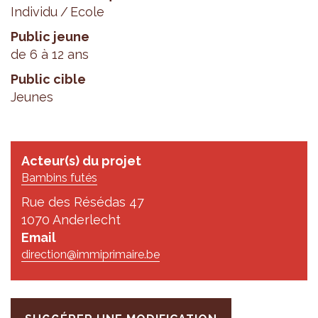
Individu
Ecole
Public jeune
de 6 à 12 ans
Public cible
Jeunes
Acteur(s) du projet
Bambins futés
Rue des Résédas 47
1070 Anderlecht
Email
direction@immiprimaire.be