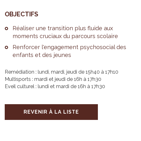
OBJEC­TIFS
Réa­li­ser une tran­si­tion plus fluide aux
moments cru­ciaux du par­cours sco­laire
Ren­for­cer l'en­ga­ge­ment psy­cho­so­cial des
enfants et des jeunes
Remédiation : lundi, mardi, jeudi de 15h40 à 17h10
Multisports : mardi et jeudi de 16h à 17h30
Eveil culturel : lundi et mardi de 16h à 17h30
REVENIR À LA LISTE