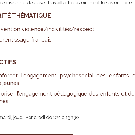
rentissages de base. Travailler le savoir lire et le savoir parler.
RITÉ THÉ­MA­TIQUE
­ven­tion vio­lence/inci­vi­li­tés/res­pect
ren­tis­sage fran­çais
­TIFS
­for­cer l'en­ga­ge­ment psy­cho­so­cial des enfants 
 jeunes
o­ri­ser l’en­ga­ge­ment péda­go­gique des enfants et d
nes
mardi, jeudi, vendredi de 12h à 13h30