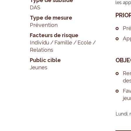
Type de subside
les app
DAS
PRIO­
Type de mesure
Prévention
Pré
Facteurs de risque
App
Individu
Famille
Ecole
Relations
OBJEC
Public cible
Jeunes
Ren
des
Fav
jeu
Lundi, 