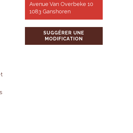
Avenue Van Overbeke 10
1083 Ganshoren
SUGGÉRER UNE
MODIFICATION
et
es