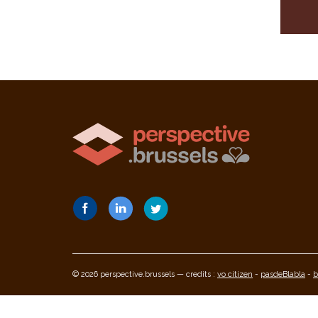
© 2026 perspective.brussels — credits :
vo citizen
-
pasdeBlabla
-
b