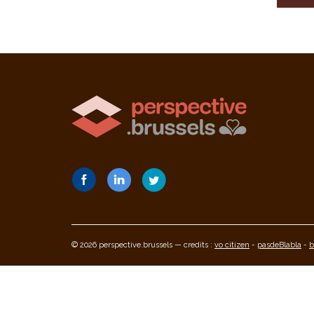
© 2026 perspective.brussels — credits :
vo citizen
-
pasdeBlabla
-
b