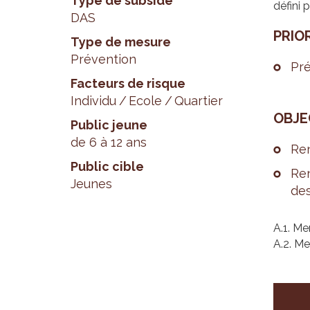
Type de subside
défini 
DAS
PRIO­
Type de mesure
Prévention
Pré
Facteurs de risque
Individu
Ecole
Quartier
OBJEC
Public jeune
de 6 à 12 ans
Ren
Public cible
Ren
Jeunes
des
A.1. M
A.2. Me