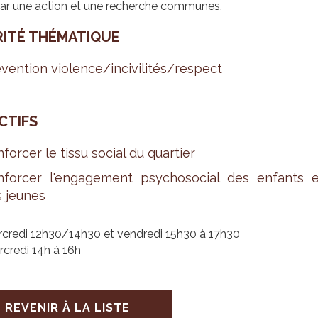
par une action et une recherche communes.
RITÉ THÉ­MA­TIQUE
­ven­tion vio­lence/inci­vi­li­tés/res­pect
­TIFS
­for­cer le tissu social du quar­tier
­for­cer l'en­ga­ge­ment psy­cho­so­cial des enfants 
 jeunes
ercredi 12h30/14h30 et vendredi 15h30 à 17h30
rcredi 14h à 16h
REVENIR À LA LISTE