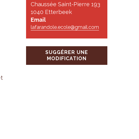
Chaussée Saint-Pierre 193
1040 Etterbeek
Email
lafarandole.ecole@gmail.com
SUGGÉRER UNE
MODIFICATION
et