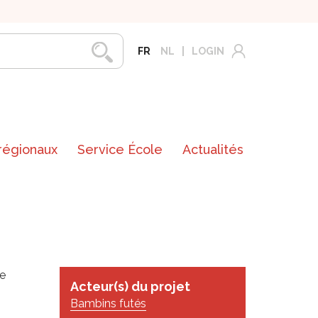
FR
NL
LOGIN
 régionaux
Service École
Actualités
re
Acteur(s) du projet
Bambins futés