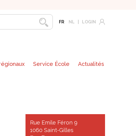
FR
NL
LOGIN
 régionaux
Service École
Actualités
Rue Emile Féron 9
1060 Saint-Gilles