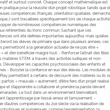
oratif et surtout concret. Chaque concept mathématique est
 en pratique pour la réussite d’un projet robotique, tandis que d
uses compétences (français, orientation spatiales, démarch
fique…) sont travaillées spécifiquement lors de chaque activité
lopper de nombreuses compétences numériques des
ux référentiels du tronc commun. Sachant que ces
nces ont été définies importantes aujourd’hui, mais qu’elles
teront les élèves de primaire que dans plusieurs années, ces
és permettront à la génération actuelle de ne pas être «
 » et d’en bénéficier malgré tout. - Renforcer l’attrait des filles
s matières STEM, à travers des activités ludiques et non-
s. Développer les capacités psychosociales des enfants et
nes - Booster la confiance en eux des élèves. Les modules d
ay permettent à certains de découvrir des matières ou ils s
 parfois « mauvais » autrement, d’être fiers d’un projet réalisé
pe et d’apprendre à collaborer et prendre la parole devant
amarades. Le tout dans un environnement bienveillant,
ant l’apprentissage par l’essai-erreur et l’amusement. -
er d’autres compétences du 21è siècle via la réalisation de
 robotiques et numériques, comme l'expérimentation, la