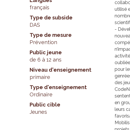
Langues
collab
français
utilisé
nombre
Type de subside
scienti
DAS
- Déve
Type de mesure
nouvea
Prévention
compéte
n’impac
Public jeune
activit
de 6 à 12 ans
oubliée
pour le
Niveau d'enseignement
genrée
primaire
des jeu
Type d'enseignement
CodeNPl
Ordinaire
sentent
en grou
Public cible
leurs c
Jeunes
favoris
Mobilis
projets