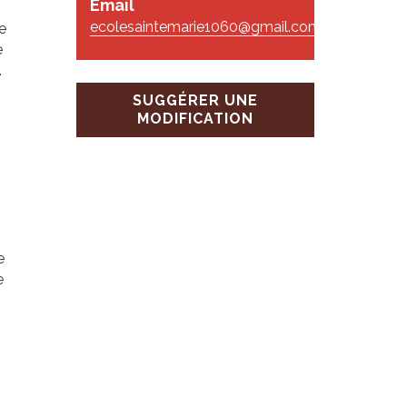
Email
ecolesaintemarie1060@gmail.com
e
e
.
SUGGÉRER UNE
MODIFICATION
e
e