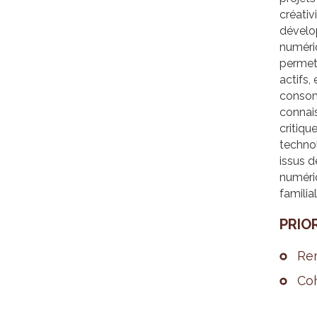
créativ
dévelo
numériq
permet
actifs,
consom
connai
critiqu
technol
issus d
numériq
familial
PRIO­
Rem
Coh