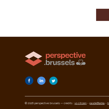
© 2026 perspective.brussels — credits :
vo citizen
-
pasdeBlabla
-
b