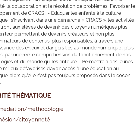
ité, la collaboration et la résolution de problèmes. Favoriser le
ppement de CRACS : - Eduquer les enfants à la culture
ue : s’inscrivant dans une démarche « CRACS », les activités
tront aux élèves de devenir des citoyens numériques plus
 en leur permettant de devenirs créateurs et non plus
mateurs de contenus; plus responsables, à travers une
ssance des enjeux et dangers liés au monde numérique ; plus
es, par une réelle compréhension du fonctionnement de nos
ogies et du monde qui les entoure. - Permettre à des jeunes
e milieux défavorisés d’avoir accès à une éducation au
ue, alors qu’elle n’est pas toujours proposée dans le cocon
.
RITÉ THÉ­MA­TIQUE
é­dia­tion/métho­do­lo­gie
é­sion/citoyen­neté