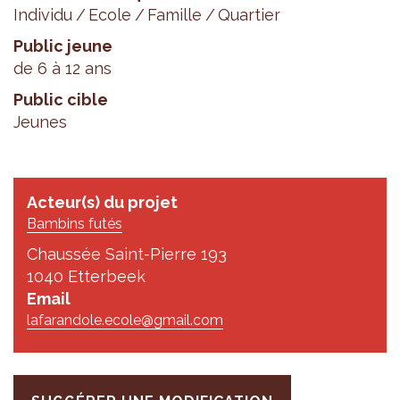
Individu
Ecole
Famille
Quartier
Public jeune
de 6 à 12 ans
Public cible
Jeunes
Acteur(s) du projet
Bambins futés
Chaussée Saint-Pierre 193
1040 Etterbeek
Email
lafarandole.ecole@gmail.com