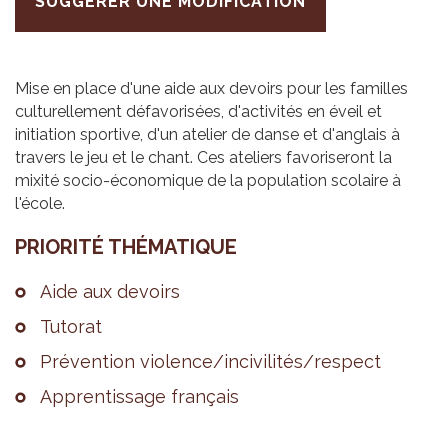
SUGGÉRER UNE MODIFICATION
Mise en place d'une aide aux devoirs pour les familles
culturellement défavorisées, d'activités en éveil et
initiation sportive, d'un atelier de danse et d'anglais à
travers le jeu et le chant. Ces ateliers favoriseront la
mixité socio-économique de la population scolaire à
l'école.
PRIO­RITÉ THÉ­MA­TIQUE
Aide aux devoirs
Tuto­rat
Pré­ven­tion vio­lence/inci­vi­li­tés/res­pect
Appren­tis­sage fran­çais