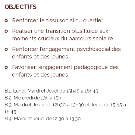
OBJEC­TIFS
Ren­for­cer le tissu social du quar­tier
Réa­li­ser une tran­si­tion plus fluide aux
moments cru­ciaux du par­cours sco­laire
Ren­for­cer l'en­ga­ge­ment psy­cho­so­cial des
enfants et des jeunes
Favo­ri­ser l’en­ga­ge­ment péda­go­gique des
enfants et des jeunes
B.1. Lundi, Mardi et Jeudi de 15h45 à 16h45
B.2. Mercredi de 13h à 15h
B.3. Mardi et Jeudi de 12h30 à 13h30 et Jeudi de 15.45 à
16.45
B.4. Mardi et Jeudi de 12.30 à 13.30