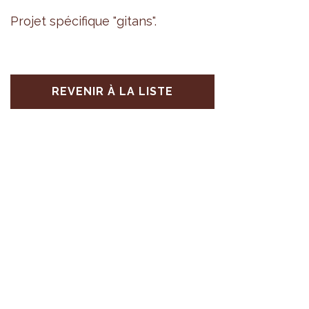
Pro­jet spé­ci­fique "gitans".
REVENIR À LA LISTE