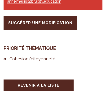
anne.meuris@brucity.education
SUGGÉRER UNE MODIFICATION
PRIO­RITÉ THÉ­MA­TIQUE
Cohé­sion/citoyen­neté
REVENIR À LA LISTE