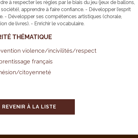
re à respecter les règles par le biais du jeu (jeux de ballons,
 société), apprendre à faire confiance. - Développer l’esprit
e. - Développer ses compétences artistiques (chorale,
tion de livres). - Enrichir le vocabulaire.
RITÉ THÉ­MA­TIQUE
­ven­tion vio­lence/inci­vi­li­tés/res­pect
ren­tis­sage fran­çais
é­sion/citoyen­neté
REVENIR À LA LISTE