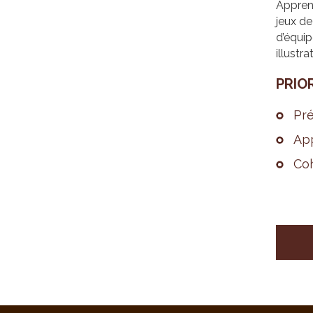
Apprend
jeux de
d’équip
illustra
PRIO­
Pré
App
Coh