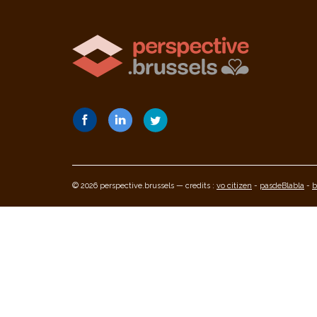
© 2026 perspective.brussels — credits :
vo citizen
-
pasdeBlabla
-
b