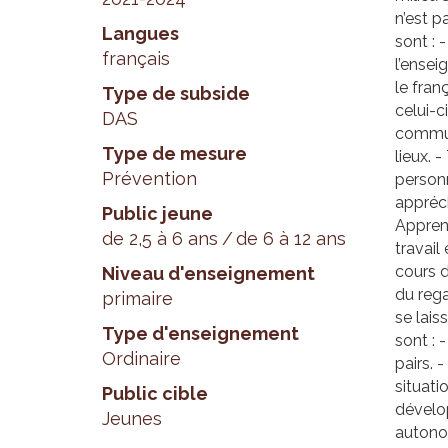
n’est p
Langues
sont : 
français
l’ensei
le fran
Type de subside
celui-c
DAS
communa
Type de mesure
lieux. 
Prévention
personn
appréci
Public jeune
Apprend
de 2,5 à 6 ans
de 6 à 12 ans
travai
cours d
Niveau d'enseignement
du rega
primaire
se lais
Type d'enseignement
sont : 
Ordinaire
pairs. 
situati
Public cible
dévelo
Jeunes
autonom