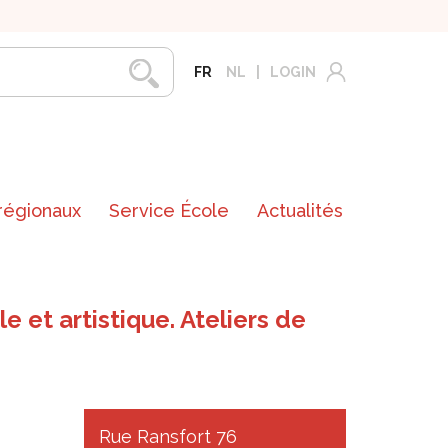
FR
NL
LOGIN
 régionaux
Service École
Actualités
 et artistique. Ateliers de
Rue Ransfort 76