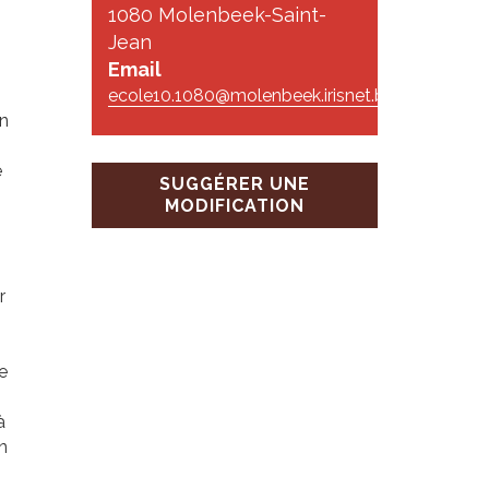
1080 Molenbeek-Saint-
Jean
Email
ecole10.1080@molenbeek.irisnet.be
en
e
SUGGÉRER UNE
MODIFICATION
r
e
à
n