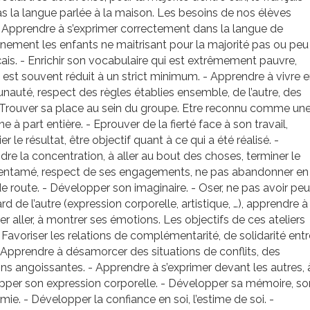
as la langue parlée à la maison. Les besoins de nos élèves
- Apprendre à s’exprimer correctement dans la langue de
gnement les enfants ne maitrisant pour la majorité pas ou peu
çais. - Enrichir son vocabulaire qui est extrêmement pauvre,
i est souvent réduit à un strict minimum. - Apprendre à vivre 
uté, respect des règles établies ensemble, de l’autre, des
- Trouver sa place au sein du groupe. Etre reconnu comme un
e à part entière. - Eprouver de la fierté face à son travail,
er le résultat, être objectif quant à ce qui a été réalisé. -
re la concentration, à aller au bout des choses, terminer le
l entamé, respect de ses engagements, ne pas abandonner en
e route. - Développer son imaginaire. - Oser, ne pas avoir peu
rd de l’autre (expression corporelle, artistique, …), apprendre à
ser aller, à montrer ses émotions. Les objectifs de ces ateliers
- Favoriser les relations de complémentarité, de solidarité entr
- Apprendre à désamorcer des situations de conflits, des
ons angoissantes. - Apprendre à s’exprimer devant les autres, 
pper son expression corporelle. - Développer sa mémoire, so
ie. - Développer la confiance en soi, l’estime de soi. -