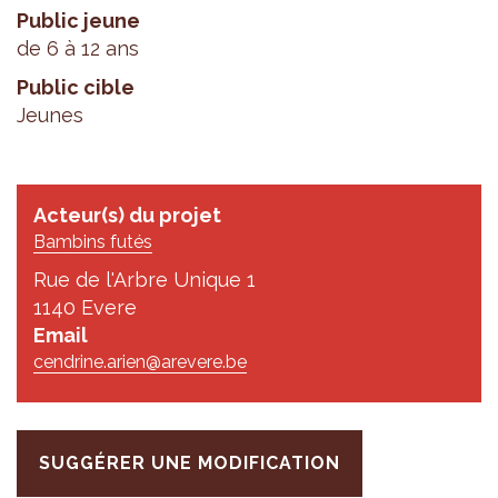
Public jeune
de 6 à 12 ans
Public cible
Jeunes
Acteur(s) du projet
Bambins futés
Rue de l'Arbre Unique 1
1140 Evere
Email
cendrine.arien@arevere.be
SUGGÉRER UNE MODIFICATION