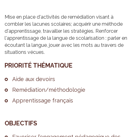
Mise en place d'activités de remédiation visant à
combler les lacunes scolaires; acquérir une méthode
d'apprentissage, travailler les stratégies. Renforcer
l'apprentissage de la langue de scolarisation : parler en
écoutant la langue, jouer avec les mots au travers de
situations vécues.
PRIO­RITÉ THÉ­MA­TIQUE
Aide aux devoirs
Remé­dia­tion/métho­do­lo­gie
Appren­tis­sage fran­çais
OBJEC­TIFS
Favo­ri­ser l’en­ga­ge­ment péda­go­gique des