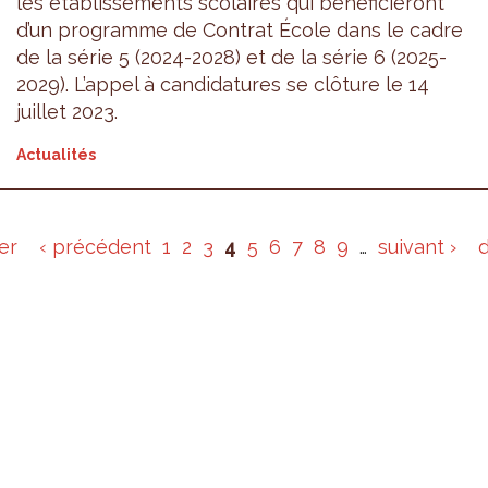
les établissements scolaires qui bénéficieront
d’un programme de Contrat École dans le cadre
de la série 5 (2024-2028) et de la série 6 (2025-
2029). L’appel à candidatures se clôture le 14
juillet 2023.
Actualités
er
‹ précédent
1
2
3
4
5
6
7
8
9
…
suivant ›
d