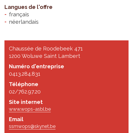
Langues de l'offre
français
néerlandais
Chaussée de Roodebeek 471
1200 Woluwe Saint Lambert
Numéro d'entreprise
0413.284.831
Téléphone
02/762.97.20
Site internet
www.wops-asbl.be
Email
ssmwops@skynet.be