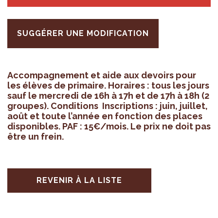
SUGGÉRER UNE MODIFICATION
Accom­pa­gne­ment et aide aux devoirs pour
les élèves de pri­maire. Horaires : tous les jours
sauf le mer­credi de 16h à 17h et de 17h à 18h (2
groupes). Condi­tions Ins­crip­tions : juin, juillet,
août et toute l’an­née en fonc­tion des places
dis­po­nibles. PAF : 15€/mois. Le prix ne doit pas
être un frein.
REVENIR À LA LISTE