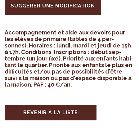
SUGGÉRER UNE MODIFICATION
Accom­pa­gne­ment et aide aux devoirs pour
les élèves de pri­maire (tables de 4 per­
sonnes). Horaires : lundi, mardi et jeudi de 15h
à 17h. Condi­tions Ins­crip­tions : début sep­
tembre (un jour fixé). Prio­rité aux enfants habi­
tant le quar­tier. Prio­rité aux enfants le plus en
dif­fi­cul­tés et/ou pas de pos­si­bi­li­tés d'être
suivi à la mai­son ou pas d'es­pace dis­po­nible à
la mai­son. PAF : 40 €/an.
REVENIR À LA LISTE