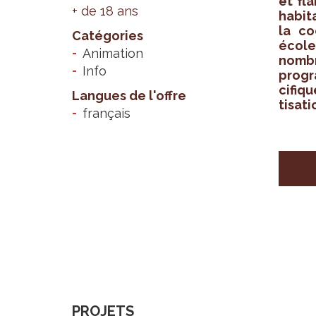
et fl
+ de 18 ans
habi­t
la co
Catégories
école
Animation
nombre
Info
pro­g
ci­fiq
Langues de l'offre
ti­sa­
français
PROJETS