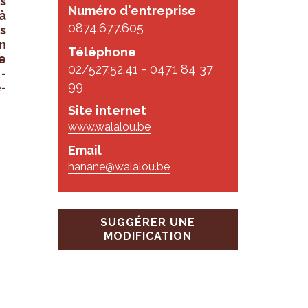
s
Numéro d'entreprise
à
0874.677.605
s
n
Téléphone
e
02/527.52.41 - 0471 84 37
­
99
é­
Site internet
www.walalou.be
Email
hanane@walalou.be
SUGGÉRER UNE
MODIFICATION