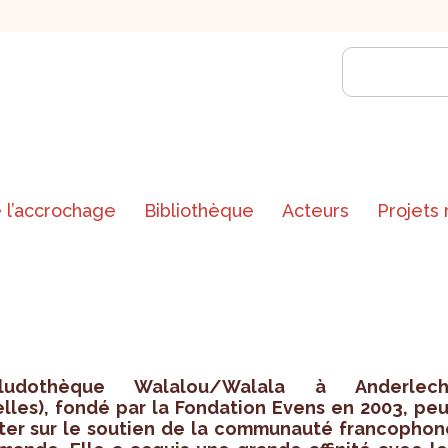
 l’accrochage
Bibliothèque
Acteurs
Projets
udo­thèque Wala­lou/Walala à Ander­lech
elles), fondé par la Fon­da­tion Evens en 2003, peu
ter sur le sou­tien de la com­mu­nauté fran­co­phon