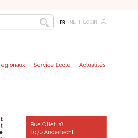
FR
NL
LOGIN
 régionaux
Service École
Actualités
t
Rue Otlet 28
t
e
1070 Anderlecht