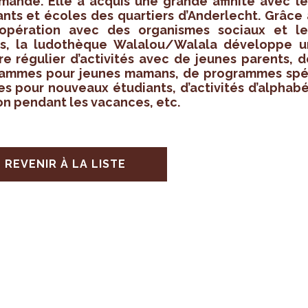
a­mande. Elle a acquis une grande affi­nité avec le
ants et écoles des quar­tiers d’An­der­lecht. Grâce 
opé­ra­tion avec des orga­nismes sociaux et le
s, la ludo­thèque Wala­lou/Walala déve­loppe u
 régu­lier d’ac­ti­vi­tés avec de jeunes parents, d
rammes pour jeunes mamans, de pro­grammes spé
ues pour nou­veaux étu­diants, d’ac­ti­vi­tés d’al­pha­b
tion pen­dant les vacances, etc.
REVENIR À LA LISTE