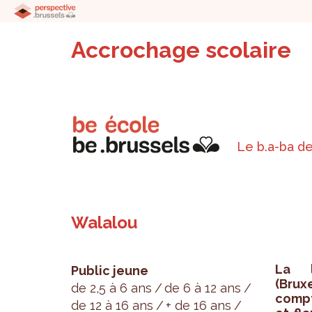
Accrochage scolaire
Le b.a-ba de
Walalou
La l
Public jeune
(Brux
de 2,5 à 6 ans
de 6 à 12 ans
comp­
de 12 à 16 ans
+ de 16 ans