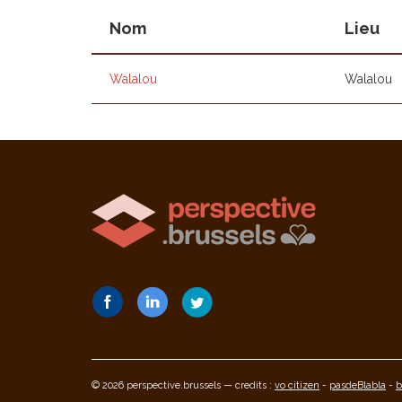
Nom
Lieu
Walalou
Walalou
© 2026 perspective.brussels — credits :
vo citizen
-
pasdeBlabla
-
b