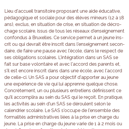
Lieu d'ac­cueil tran­si­toire pro­po­sant une aide édu­ca­tive,
péda­go­gique et sociale pour des élèves mineurs (12 à 18
ans), exclus, en situa­tion de crise, en situa­tion de décro­
chage sco­laire, issus de tous les réseaux d'en­sei­gne­ment
confon­dus à Bruxelles. Ce ser­vice per­met à un jeune ins­
crit ou qui devrait être ins­crit dans l'en­sei­gne­ment secon­
daire, de faire une pause avec l'école, dans le res­pect de
ses obli­ga­tions sco­laires. L'in­té­gra­tion dans un SAS se
fait sur base volon­taire et avec l'ac­cord des parents et,
s'il est encore ins­crit dans dans une école, avec l'ac­cord
de celle-ci. Un SAS a pour objec­tif d'ap­por­ter au jeune
une expé­rience de vie qui lui apprenne quelque chose.
Concrè­te­ment, un ou plu­sieurs entre­tiens défi­nissent ce
qu'il accom­plira au sein du SAS qui le reçoit. En pra­tique,
les acti­vi­tés au sein d'un SAS se déroulent selon le
calen­drier sco­laire. Le SAS s'oc­cupe de l'en­semble des
for­ma­li­tés admi­nis­tra­tives liées à la prise en charge du
jeune. La prise en charge du jeune varie de 1 à 2 mois ou