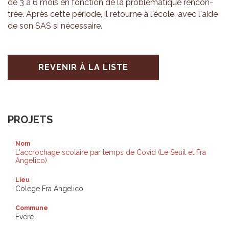
de 3 à 6 mois en fonc­tion de la pro­blé­ma­tique ren­con­
trée. Après cette période, il retourne à l'école, avec l'aide
de son SAS si néces­saire.
REVENIR À LA LISTE
PROJETS
Nom
L'accrochage scolaire par temps de Covid (Le Seuil et Fra
Angelico)
Lieu
Colège Fra Angelico
Commune
Evere