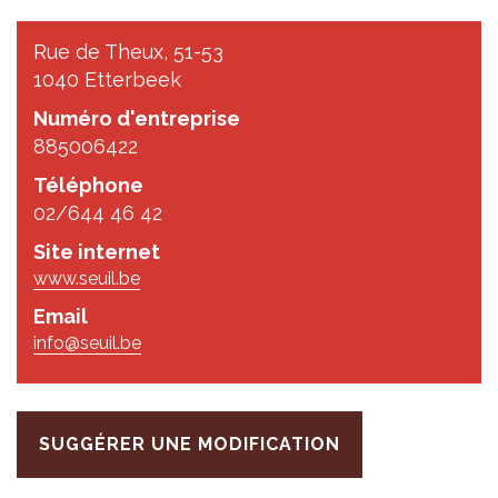
Rue de Theux, 51-53
1040 Etterbeek
Numéro d'entreprise
885006422
Téléphone
02/644 46 42
Site internet
www.seuil.be
Email
info@seuil.be
SUGGÉRER UNE MODIFICATION